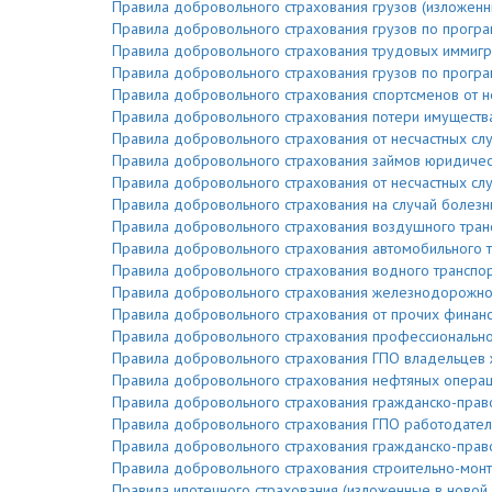
Правила добровольного страхования грузов (изложенн
Правила добровольного страхования грузов по програм
Правила добровольного страхования трудовых иммигра
Правила добровольного страхования грузов по програм
Правила добровольного страхования спортсменов от не
Правила добровольного страхования потери имущества в
Правила добровольного страхования от несчастных слу
Правила добровольного страхования займов юридическ
Правила добровольного страхования от несчастных слу
Правила добровольного страхования на случай болезни
Правила добровольного страхования воздушного транс
Правила добровольного страхования автомобильного т
Правила добровольного страхования водного транспор
Правила добровольного страхования железнодорожного
Правила добровольного страхования от прочих финанс
Правила добровольного страхования профессиональной
Правила добровольного страхования ГПО владельцев 
Правила добровольного страхования нефтяных операци
Правила добровольного страхования гражданско-право
Правила добровольного страхования ГПО работодателя
Правила добровольного страхования гражданско-право
Правила добровольного страхования строительно-монт
Правила ипотечного страхования (изложенные в новой 