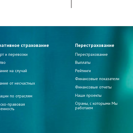
ративное страхование
Перестрахование
рт и перевозки
Перестрахование
тво
Выплаты
ание на случай
Рейтинги
и
Финансовые показатели
ание от несчастных
Финансовые отчеты
Наши проекты
ации по отраслям
Страны, с которыми Мы
ско-правовая
работаем
венность