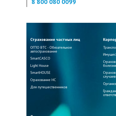
8 800 080 0099
Страхование частных лиц
Корпо
ОГПО ВТС - Обязательное
Транспо
автострахование
Имущес
SmartCASCO
Страхов
Light House
болезн
SmartHOUSE
Страхов
случаев
Страхование НС
Организ
Для путешественников
Граждан
ответст