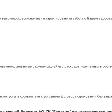
то высокопрофессиональная и гарантированная забота о Вашем здоровь
ованного, связанные с компенсацией его расходов полученных в соотв
ких услуг в соответствии с условиями Договора страхования без затрат
а случай болезни АО СК "Евразия" осуществляется ч