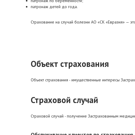
патронаж по беременности;
патронаж детей до года.
Страхование на случай болезни АО «СК «Евразия» — э
Объект страхования
Объект страхования - имущественные интересы Застрах
Страховой случай
Страховой случай - получение Застрахованным медицинс
Обслуживание клиентов по страхованию н