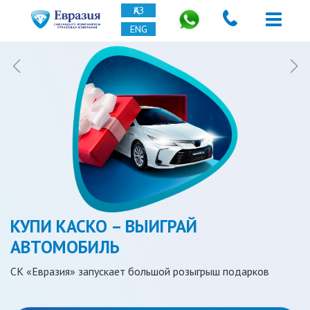
ҚАЗ
ENG
КУПИ КАСКО – ВЫИГРАЙ
КАСКО: БОЛЬШЕ ВЫГОДЫ МЕНЬШЕ
АВТОМОБИЛЬ
СТРЕССА
СК «Евразия» запускает большой розыгрыш подарков
Покупка КАСКО дешевле восстановления разбитого кузова