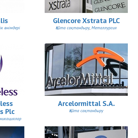
lis
Glencore Xstrata PLC
к өнімдері
Қайта сақтандыру
,
Металлургия
less
Arcelormittal S.A.
s Plc
Қайта сақтандыру
никациялар