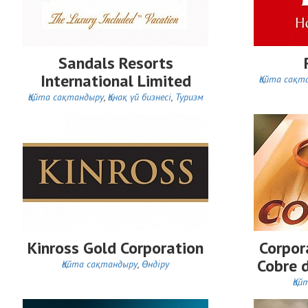
Sandals Resorts
International Limited
Қайта сақт
Қайта сақтандыру
,
Қонақ үй бизнесі
,
Туризм
Kinross Gold Corporation
Corpor
Cobre 
Қайта сақтандыру
,
Өндіру
Қай