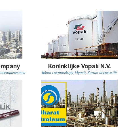
Company
Koninklijke Vopak N.V.
Электричество
Қайта сақтандыру
,
Мұнай
,
Химия өнеркәсібі