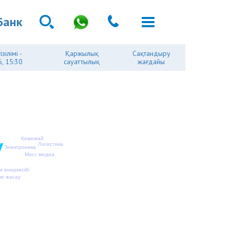
Банк
зілімі -
Қаржылық
Сақтандыру
, 15:30
сауаттылық
жағдайы
у
Кемежай
Логистика
Электроника
Масс медиа
м өнеркәсібі
е жасау