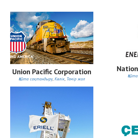
Nation
Union Pacific Corporation
Қайт
Қайта сақтандыру
,
Көлік
,
Темір жол