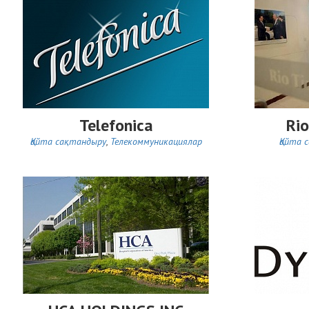
Telefonica
Rio
Қайта сақтандыру
,
Телекоммуникациялар
Қайта 