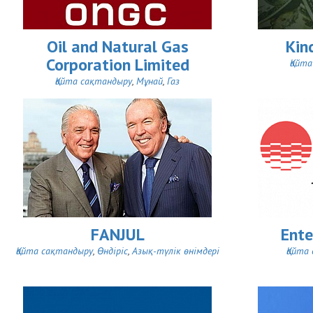
Oil and Natural Gas
Kin
Corporation Limited
Қайт
Қайта сақтандыру
,
Мұнай
,
Газ
FANJUL
Ente
Қайта сақтандыру
,
Өндіріс
,
Азық-түлік өнімдері
Қайта