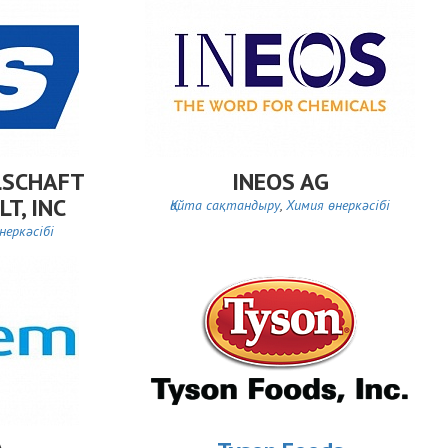
LSCHAFT
INEOS AG
T, INC
Қайта сақтандыру
,
Химия өнеркәсібі
неркәсібі