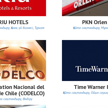
RIU HOTELS
PKN Orlen
андыру
,
Қонақ үй бизнесі
,
Туризм
Қайта сақтандыру
,
Мұн
ation Nacional del
Time Warner I
de Chile (CODELCO)
Қайта сақтандыру
,
Ойын сауық
та сақтандыру
,
Өндіру