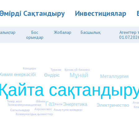
Өмірді Cақтандыру
Инвестициялар
алықтар
Бос
Жобалар
Басшылық
Агенттер ті
орындар
01.07.2026
Концерн
Қонақ үй бизнесі
Туризм
Химия өнеркәсібі
Мұнай
Өндіріс
Металлургия
Қайта сақтандыр
Темір жол
Әйнек
Газ
Ато
Энергетика
Көлік
Электричество
Телекоммуникациялар
Кем
Аэрокосмос
Азық-түлік өнімдері
Сатылымдар
Коммуналдық қызметтер