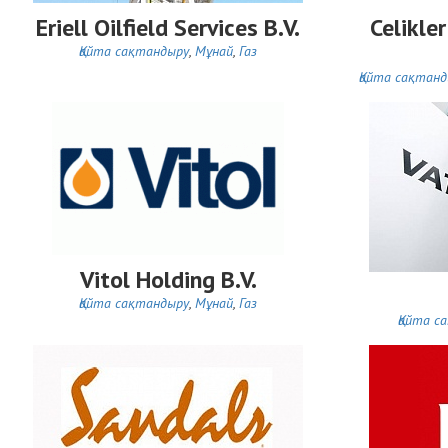
Eriell Oilfield Services B.V.
Celikle
Қайта сақтандыру
,
Мұнай
,
Газ
Қайта сақтан
Vitol Holding B.V.
Қайта сақтандыру
,
Мұнай
,
Газ
Қайта с