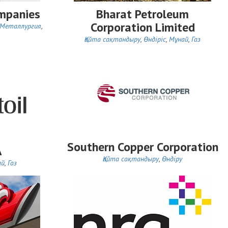
mpanies
Bharat Petroleum
Corporation Limited
Металлургия
,
Қайта сақтандыру
,
Өндіріс
,
Мұнай
,
Газ
Southern Copper Corporation
A
Қайта сақтандыру
,
Өндіру
ай
,
Газ