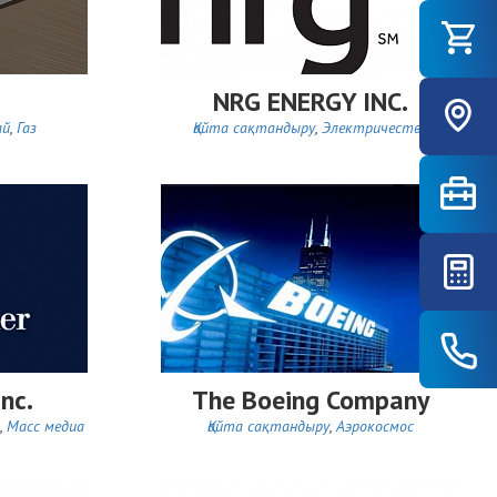
NRG ENERGY INC.
ай
,
Газ
Қайта сақтандыру
,
Электричество
nc.
The Boeing Company
,
Масс медиа
Қайта сақтандыру
,
Аэрокосмос