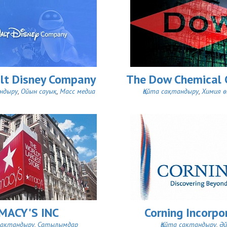
lt Disney Company
The Dow Chemical
андыру
,
Ойын сауық
,
Масс медиа
Қайта сақтандыру
,
Химия ө
MACY'S INC
Corning Incorpo
сақтандыру
,
Сатылымдар
Қайта сақтандыру
,
Әй