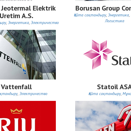
r Jeotermal Elektrik
Borusan Group Co
Uretim A.S.
Қайта сақтандыру
,
Энергетика
,
Логистика
дыру
,
Энергетика
,
Электричество
Vattenfall
Statoil AS
ақтандыру
,
Электричество
Қайта сақтандыру
,
Мұн