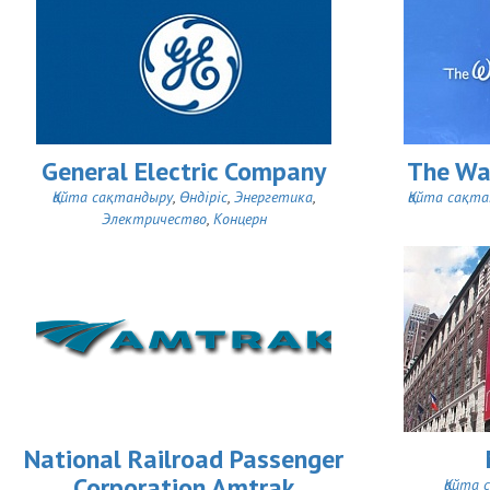
General Electric Company
The Wa
Қайта сақтандыру
,
Өндіріс
,
Энергетика
,
Қайта сақт
Электричество
,
Концерн
National Railroad Passenger
Corporation Amtrak
Қайта 