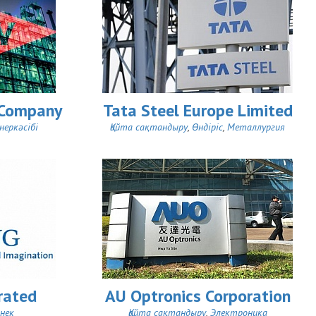
 Company
Tata Steel Europe Limited
неркәсібі
Қайта сақтандыру
,
Өндіріс
,
Металлургия
rated
AU Optronics Corporation
нек
Қайта сақтандыру
,
Электроника