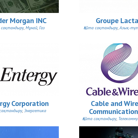
der Morgan INC
Groupe Lacta
а сақтандыру
,
Мұнай
,
Газ
Қайта сақтандыру
,
Азық-түлі
rgy Corporation
Cable and Wire
Communication
 сақтандыру
,
Энергетика
Қайта сақтандыру
,
Телекомму