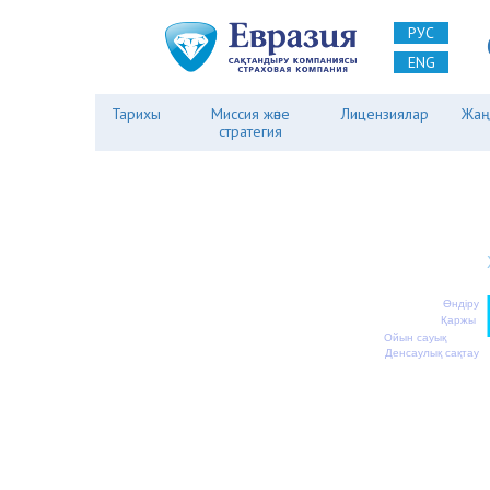
РУС
ENG
Тарихы
Миссия және
Лицензиялар
Жаң
стратегия
Өндіру
Қаржы
Ойын сауық
Денсаулық сақтау