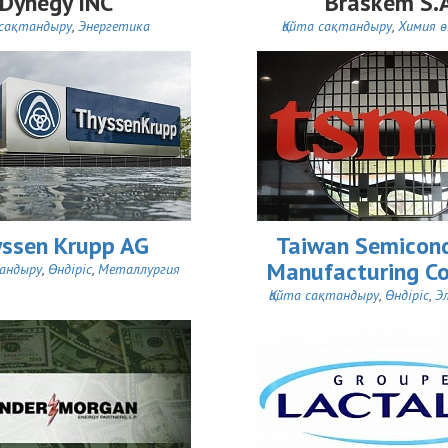
Dynegy INC
Braskem S.
 сақтандыру
,
Энергетика
Қайта сақтандыру
,
Химия ө
ssen Krupp AG
Taiwan Semicon
Manufacturing C
тандыру
,
Өндіріс
,
Металлургия
Қайта сақтандыру
,
Өндіріс
,
Э