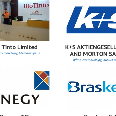
 Tinto Limited
K+S AKTIENGESEL
AND MORTON SAL
сақтандыру
,
Металлургия
Қайта сақтандыру
,
Химия ө