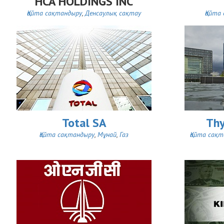
HCA HOLDINGS INC
Қайта сақтандыру
,
Денсаулық сақтау
Қайта
Total SA
Thy
Қайта сақтандыру
,
Мұнай
,
Газ
Қайта сақ