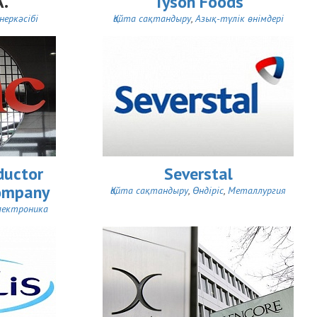
A.
Tyson Foods
неркәсібі
Қайта сақтандыру
,
Азық-түлік өнімдері
ductor
Severstal
ompany
Қайта сақтандыру
,
Өндіріс
,
Металлургия
лектроника