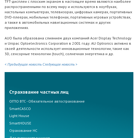
TFT-дисплеи с плоским экраном в настоящее время являются наиболее
распространенными по всему миру и используются в ноутбуках,
настольных компьютерах, телевизорах, цифровых камерах, портативных
DVD-плеерах, мобильных телефонах, портативных игровых устройствах,
а также в автомобильных навигационных системах и других
приложениях.
AUO была образована слиянием двух компаний Acer Display Technology
и Unipac Optoelectronics Corporation в 2001 году. AU Optronics активно в
своей деятельности использует инновационные технологии, такие как
3D, сенсорные технологии (touch), солнечная энергетика и др.
< Предыдущая новость
Следующая новость >
Страхование частных лиц
ОГПО ВТС - Обязательное автострахование
SmartCASCO
Light House
SmartHOUSE
Страхование НС
Для путешественников