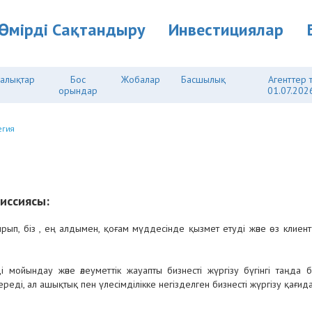
Өмірді Cақтандыру
Инвестициялар
алықтар
Бос
Жобалар
Басшылық
Агенттер ті
орындар
01.07.2026
егия
иссиясы:
ып, біз , ең алдымен, қоғам мүддесінде қызмет етуді және өз клиентте
 мойындау және әлеуметтік жауапты бизнесті жүргізу бүгінгі таңда 
 береді, ал ашықтық пен үлесімділікке негізделген бизнесті жүргізу қағ