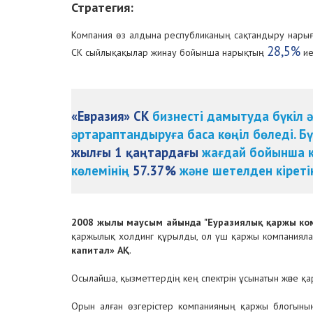
Стратегия:
Компания өз алдына республиканың сақтандыру нарығ
28,5%
СК сыйлықақылар жинау бойынша нарықтың
ие
«Евразия» СК
бизнесті дамытуда бүкіл 
әртараптандыруға баса көңіл бөледі. Бү
жылғы 1 қаңтардағы
жағдай бойынша к
көлемінің
57.37%
және шетелден кірет
2008 жылы маусым айында "Еуразиялық қаржы ко
қаржылық холдинг құрылды, ол үш қаржы компанияла
капитал» АҚ
.
Осылайша, қызметтердің кең спектрін ұсынатын және қ
Орын алған өзгерістер компанияның қаржы блогының қы