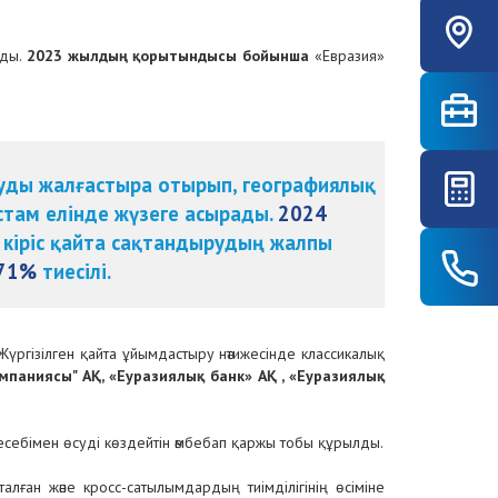
яды.
2023 жылдың қорытындысы бойынша
«Евразия»
туды жалғастыра отырып, географиялық
там елінде жүзеге асырады.
2024
кіріс қайта сақтандырудың жалпы
71%
тиесілі.
үргізілген қайта ұйымдастыру нәтижесінде классикалық
мпаниясы" АҚ, «Еуразиялық банк» АҚ , «Еуразиялық
есебімен өсуді көздейтін әмбебап қаржы тобы құрылды.
алған және кросс-сатылымдардың тиімділігінің өсіміне