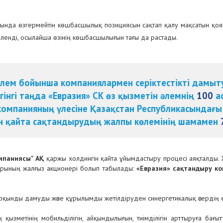
ында өзгермейтін көшбасшылық позициясын сақтап қалу мақсатын қо
ленді, осылайша өзінің көшбасшылығын тағы да растады.
әлем бойынша компаниялармен серіктестікті дамы
гінгі таңда «Евразия» СК өз қызметін әлемнің
100
ас
омпанияның үлесіне Қазақстан Республикасындағы 
ін қайта сақтандырудың жалпы көлемінің шамамен
мпаниясы" АҚ
қаржы холдингін қайта ұйымдастыру процесі аяқталды. Ж
рының жалғыз акционері болып табылады:
«Евразия» сақтандыру ко
арқынды дамуды және құрылымды жетілдіруден синергетикалық әсердің 
зметінің мобильділігін, айқындылығын, тиімділігін арттыруға бағытт