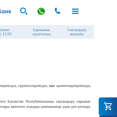
Банк
зілімі -
Қаржылық
Сақтандыру
, 15:30
сауаттылық
жағдайы
ріміздің, серіктестеріміздің және қызметкерлеріміздің
бізге Қазақстан Республикасының сақтандыру нарығын
идаттары көптеген отандық компаниялар үшін үлгі ретінде