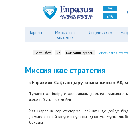
РУС
ENG
Тарихы
Миссия және
Лицензиялар
Жаң
стратегия
Басты бет
kz
Компания туралы
Миссия және страт
Миссия және стратегия
«Евразия» Сақтандыру компаниясы» АҚ м
Тұрақты жетілдіруге және сапалы дамытуға ұмтыла отыр
жеке табысын көздейміз.
Халықаралық серіктестермен лайықты деңгейде бізді
дамытуға және әйгілеуге өз үлесімізді қосуға мүмкіндік
болады.