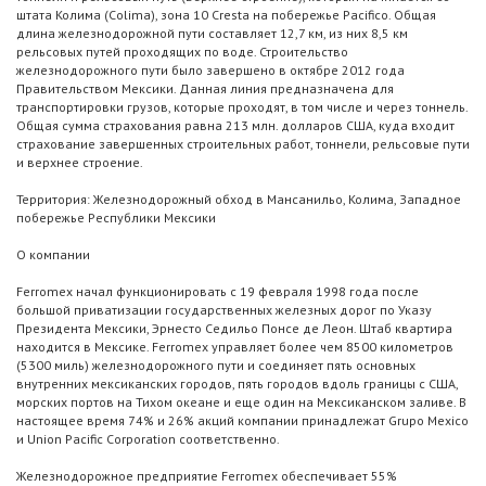
штата Колима (Colima), зона 10 Cresta на побережье Pacifico. Общая
длина железнодорожной пути составляет 12,7 км, из них 8,5 км
рельсовых путей проходящих по воде. Строительство
железнодорожного пути было завершено в октябре 2012 года
Правительством Мексики. Данная линия предназначена для
транспортировки грузов, которые проходят, в том числе и через тоннель.
Общая сумма страхования равна 213 млн. долларов США, куда входит
страхование завершенных строительных работ, тоннели, рельсовые пути
и верхнее строение.
Территория: Железнодорожный обход в Мансанильо, Колима, Западное
побережье Республики Мексики
О компании
Ferromex начал функционировать с 19 февраля 1998 года после
большой приватизации государственных железных дорог по Указу
Президента Мексики, Эрнесто Седильо Понсе де Леон. Штаб квартира
находится в Мексике. Ferromex управляет более чем 8500 километров
(5300 миль) железнодорожного пути и соединяет пять основных
внутренних мексиканских городов, пять городов вдоль границы с США,
морских портов на Тихом океане и еще один на Мексиканском заливе. В
настоящее время 74% и 26% акций компании принадлежат Grupo Mexico
и Union Pacific Corporation соответственно.
Железнодорожное предприятие Ferromex обеспечивает 55%