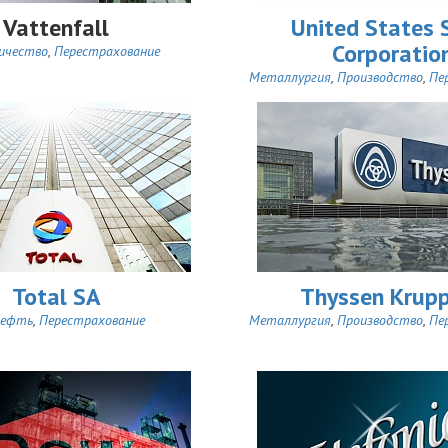
Vattenfall
United States 
Corporatio
ичество
,
Перестрахование
Металлургия
,
Производство
,
Пе
Total SA
Thyssen Krup
ефть
,
Перестрахование
Металлургия
,
Производство
,
Пе