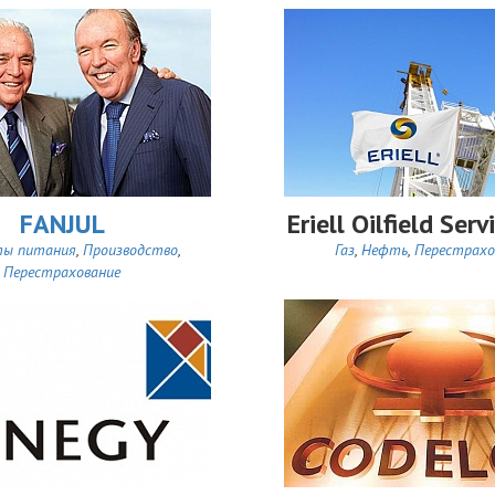
FANJUL
Eriell Oilfield Serv
ты питания
,
Производство
,
Газ
,
Нефть
,
Перестрахо
Перестрахование