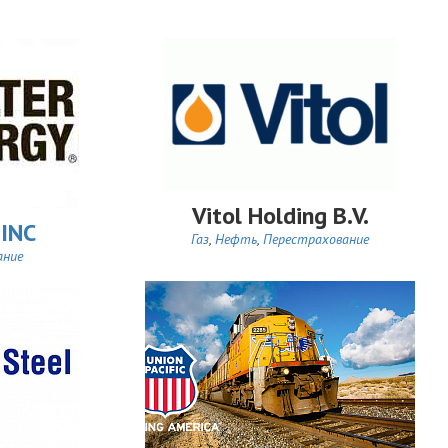
Vitol Holding B.V.
 INC
Газ
,
Нефть
,
Перестрахование
ание