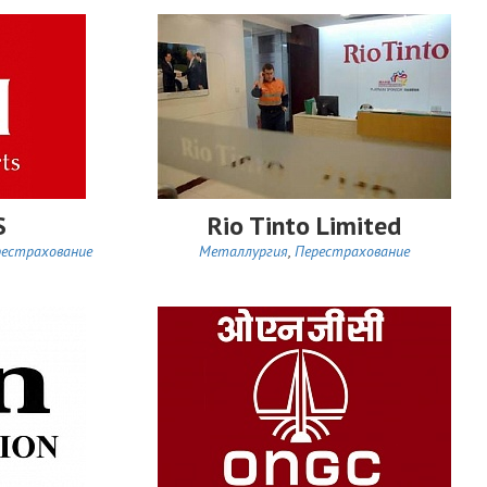
S
Rio Tinto Limited
рестрахование
Металлургия
,
Перестрахование