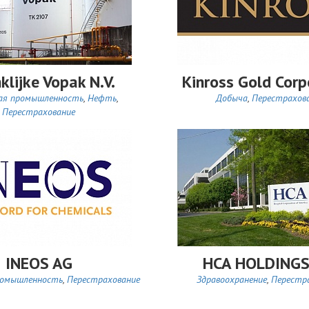
klijke Vopak N.V.
Kinross Gold Corp
ая промышленность
,
Нефть
,
Добыча
,
Перестрахов
Перестрахование
INEOS AG
HCA HOLDINGS
ромышленность
,
Перестрахование
Здравоохранение
,
Перестр