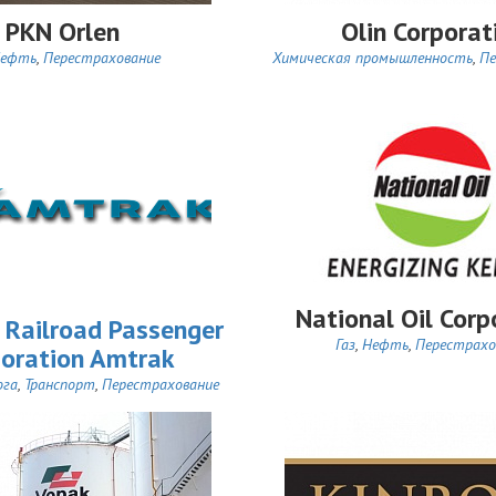
PKN Orlen
Olin Corporat
ефть
,
Перестрахование
Химическая промышленность
,
Пе
National Oil Corp
 Railroad Passenger
Газ
,
Нефть
,
Перестрахо
oration Amtrak
ога
,
Транспорт
,
Перестрахование