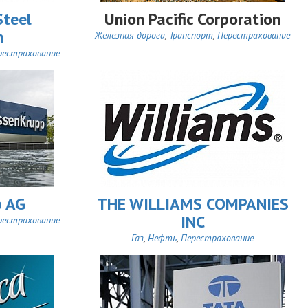
Steel
Union Pacific Corporation
n
Железная дорога
,
Транспорт
,
Перестрахование
рестрахование
p AG
THE WILLIAMS COMPANIES
INC
рестрахование
Газ
,
Нефть
,
Перестрахование