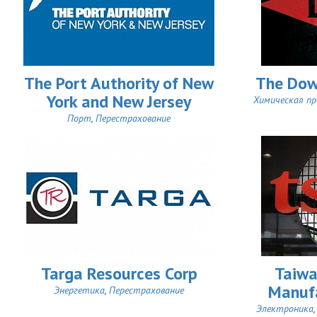
The Port Authority of New
The Dow
York and New Jersey
Химическая п
Порт
,
Перестрахование
Targa Resources Corp
Taiwa
Manuf
Энергетика
,
Перестрахование
Электроника