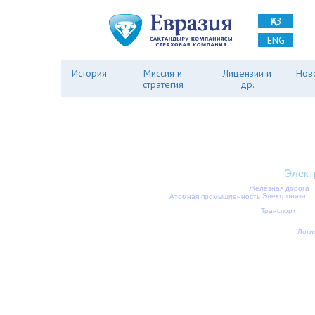
ҚАЗ
ENG
История
Миссия и
Лицензии и
Нов
стратегия
др.
Элект
Железная дорога
Электроника
Атомная промышленность
Транспорт
Логи