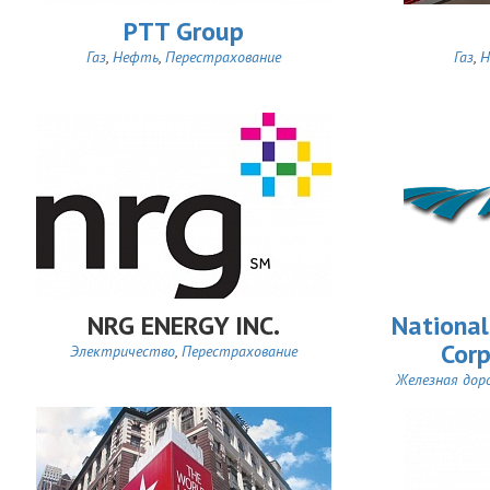
PTT Group
Газ
,
Нефть
,
Перестрахование
Газ
,
Н
NRG ENERGY INC.
National
Corp
Электричество
,
Перестрахование
Железная дор