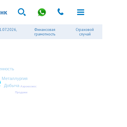
анк
1.07.2026,
Финансовая
Страховой
грамотность
случай
нность
е
Металлургия
Добыча
Аэрокосмос
Продажи