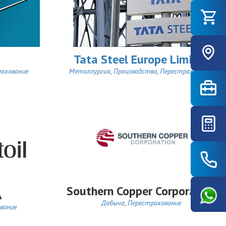
Tata Steel Europe Limited
ахование
Металлургия
,
Производство
,
Перестрахование
Southern Copper Corporation
A
Добыча
,
Перестрахование
вание