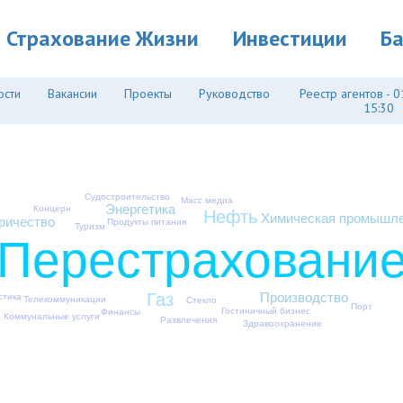
Страхование Жизни
Инвестиции
Б
ости
Вакансии
Проекты
Руководство
Реестр агентов - 0
15:30
Судостроительство
Масс медиа
Энергетика
Концерн
Нефть
Химическая промышле
ричество
Продукты питания
Туризм
Перестраховани
Газ
Производство
стика
Телекоммуникации
Стекло
Порт
Гостиничный бизнес
Финансы
Коммунальные услуги
Развлечения
Здравоохранение