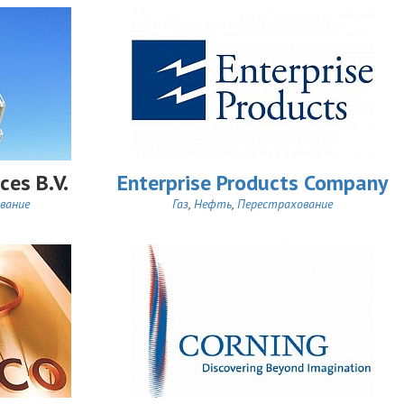
ices B.V.
Enterprise Products Company
вание
Газ
,
Нефть
,
Перестрахование