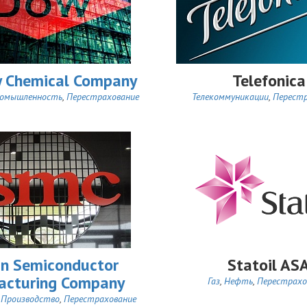
 Chemical Company
Telefonica
ромышленность
,
Перестрахование
Телекоммуникации
,
Перестр
n Semiconductor
Statoil AS
acturing Company
Газ
,
Нефть
,
Перестрахо
,
Производство
,
Перестрахование