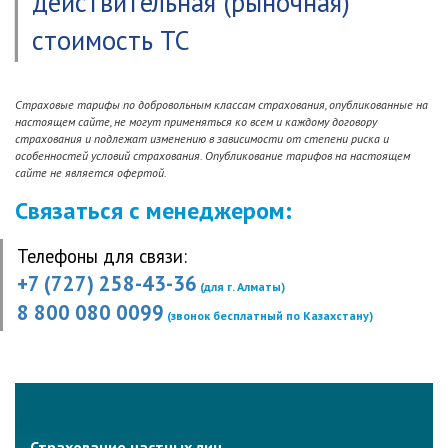
действительная (рыночная)
участием, при котором произошло столкновение с другим
автомобильным транспортом, наезд (удар) на движущиеся или
стоимость ТС
неподвижные предметы (сооружения, препятствия, птиц, животных и т.п.),
опрокидывание, затопление, а также падение какого-либо предмета на
него;
противоправные действия третьих лиц: угон, разбой, грабеж, кража
Страховые тарифы по добровольным классам страхования, опубликованные на
автомобильного транспорта или его отдельных частей, деталей,
настоящем сайте, не могут применяться ко всем и каждому договору
дополнительного оборудования, и уничтожение либо повреждение их,
страхования и подлежат изменению в зависимости от степени риска и
связанное с угоном, разбоем, грабежом, кражей либо попыткой угона,
особенностей условий страхования. Опубликование тарифов на настоящем
разбоя, грабежа, кражи;
сайте не является офертой.
стихийные бедствия : буря, шторм, ураган, град, удар молнии,
Связаться с менеджером:
землетрясение, обвал, оползень;
иные непредвиденные события: пожар, взрыв, провал под лед,
повреждение водопроводной, отопительной или канализационной
Телефоны для связи:
систем.
+7 (727) 258-43-36
(для г. Алматы)
8 800 080 0099
(звонок бесплатный по Казахстану)
Страхование частных лиц