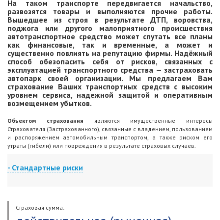
На таком транспорте передвигается начальство,
развозятся товары и выполняются прочие работы.
Вышедшее из строя в результате ДТП, воровства,
поджога или другого малоприятного происшествия
автотранспортное средство может спутать все планы
как финансовые, так и временные, а может и
существенно повлиять на репутацию фирмы. Надёжный
способ обезопасить себя от рисков, связанных с
эксплуатацией транспортного средства — застраховать
автопарк своей организации. Мы предлагаем Вам
страхование Ваших транспортных средств с высоким
уровнем сервиса, надежной защитой и оперативным
возмещением убытков.
Объектом страхования
являются имущественные интересы
Страхователя (Застрахованного), связанные с владением, пользованием
и распоряжением автомобильным транспортом, а также риском его
утраты (гибели) или повреждения в результате страховых случаев.
- Стандартные риски
Утрата (гибель) или повреждение автомобильного транспорта
(дополнительного оборудования) в результате следующих событий:
дорожно-транспортное происшествие (ДТП): событие, возникшее в
Страховая сумма:
процессе движения по дороге автомобильного транспорта и с его