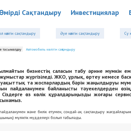
Өмірді Cақтандыру
Инвестициялар
л көлігін сақтандыру
Әуе көлігін сақтандыру
Су 
е тасымалдау
Автомобиль көлігін сақтандыру
нылмайтын бизнестің саласын табу әрине мүмкін ем
жұмыстар жүргізіледі. ЖКО, ұрлық, өртеу немесе бас
 уақыттық та жоспарлардың бәрін жаңылдыруы мүмкі
лын пайдаланумен байланысты тәуекелдерден өзіңді 
 Сіздерге өз көлік құралдарыңызды жоғары сервис
сынамыз.
, пайдаланумен және билік етумен, сондай-ақ сақтандыру жағдайлары
шының) мүліктік мүдделері болып табылады.