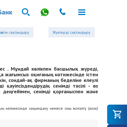
Банк
көлігін сақтандыру
Жүктерді сақтандыру
ес . Мұндай көлікпен басшылық жүреді,
қа жағымсыз оқиғаның нәтижесінде істен
н, сондай-ақ фирманың беделіне елеулі
қауіпсіздендірудің сенімді тәсілі - өз
 деңгейімен, сенімді қорғаныспен және
ның нәтижесінде зақымдану немесе оны жоғалту (жою)