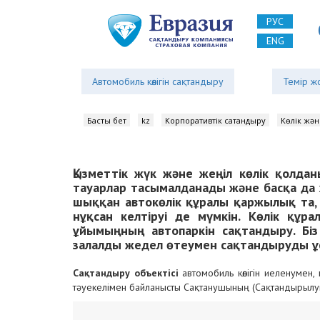
РУС
ENG
Автомобиль көлігін сақтандыру
Темір жо
Басты бет
kz
Корпоративтік сақтандыру
Көлік жән
Қызметтік жүк және жеңіл көлік қолда
тауарлар тасымалданады және басқа да 
шыққан автокөлік құралы қаржылық та,
нұқсан келтіруі де мүмкін. Көлік құра
ұйымыңның автопаркін сақтандыру. Біз
залалды жедел өтеумен сақтандыруды ұ
Сақтандыру объектісі
автомобиль көлігін иеленумен
тәуекелімен байланысты Сақтанушының (Сақтандырылу