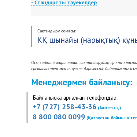
- Стандартты тәуекелдер
Келесі жағдайлардың нәтижесінде автомобиль көлігіні
Жол-көлік оқиғасы: көлiк құралының жолдағы жүрiсi пр
жылжымайтын заттарды (құрылыстар, кедергілер, құстар,
Сақтандыру сомасы:
тастардың тиюі орын алған оқиға;
КҚ шынайы (нарықтық) құн
Үшінші тұлғалардың құқыққа қайшы әрекеттері : айдап 
қарақшылық, тонау, ұрлау әрекеттерімен байланысты 
Дүлей апаттар : боран, дауыл, құйын, бұршақ, найзағайды
Осы сайтта жарияланған сақтандырудың ерікті клас
Басқа күтпеген оқиғалар: өрт, жарылыс, мұздың астына
ерекшеліктері мен тәуекел дәрежесіне байланысты ө
Менеджермен байланысу:
Байланысқа арналған телефондар:
+7 (727) 258-43-36
(Алматы қ.)
8 800 080 0099
(Қазақстан бойынша тег