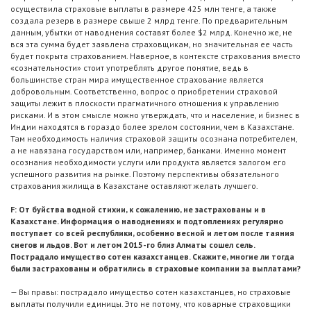
осуществила страховые выплаты в размере 425 млн тенге, а также
создала резерв в размере свыше 2 млрд тенге. По предварительным
данным, убытки от наводнения составят более $2 млрд. Конечно же, не
вся эта сумма будет заявлена страховщикам, но значительная ее часть
будет покрыта страхованием. Наверное, в контексте страхования вместо
«сознательности» стоит употреблять другое понятие, ведь в
большинстве стран мира имущественное страхование является
добровольным. Соответственно, вопрос о приобретении страховой
защиты лежит в плоскости прагматичного отношения к управлению
рисками. И в этом смысле можно утверждать, что и население, и бизнес в
Индии находятся в гораздо более зрелом состоянии, чем в Казахстане.
Там необходимость наличия страховой защиты осознана потребителем,
а не навязана государством или, например, банками. Именно момент
осознания необходимости услуги или продукта является залогом его
успешного развития на рынке. Поэтому перспективы обязательного
страхования жилища в Казахстане оставляют желать лучшего.
F: От буйства водной стихии, к сожалению, не застрахованы и в
Казахстане. Информация о наводнениях и подтоплениях регулярно
поступает со всей республики, особенно весной и летом после таяния
снегов и льдов. Вот и летом 2015-го близ Алматы сошел сель.
Пострадало имущество сотен казахстанцев. Скажите, многие ли тогда
были застрахованы и обратились в страховые компании за выплатами?
— Вы правы: пострадало имущество сотен казахстанцев, но страховые
выплаты получили единицы. Это не потому, что коварные страховщики