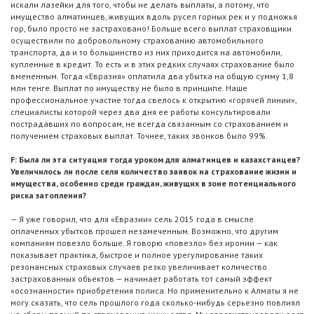
искали лазейки для того, чтобы не делать выплаты, а потому, что
имущество алматинцев, живущих вдоль русел горных рек и у подножья
гор, было просто не застраховано! Больше всего выплат страховщики
осуществили по добровольному страхованию автомобильного
транспорта, да и то большинство из них приходится на автомобили,
купленные в кредит. То есть и в этих редких случаях страхование было
вмененным. Тогда «Евразия» оплатила два убытка на общую сумму 1,8
млн тенге. Выплат по имуществу не было в принципе. Наше
профессиональное участие тогда свелось к открытию «горячей линии»,
специалисты которой через два дня ее работы консультировали
пострадавших по вопросам, не всегда связанным со страхованием и
получением страховых выплат. Точнее, таких звонков было 99%.
F: Была ли эта ситуация тогда уроком для алматинцев и казахстанцев?
Увеличилось ли после селя количество заявок на страхование жизни и
имущества, особенно среди граждан, живущих в зоне потенциального
риска затопления?
— Я уже говорил, что для «Евразии» сель 2015 года в смысле
оплаченных убытков прошел незамеченным. Возможно, что другим
компаниям повезло больше. Я говорю «повезло» без иронии — как
показывает практика, быстрое и полное урегулирование таких
резонансных страховых случаев резко увеличивает количество
застрахованных объектов — начинает работать тот самый эффект
«осознанности» приобретения полиса. Но применительно к Алматы я не
могу сказать, что сель прошлого года сколько-нибудь серьезно повлиял