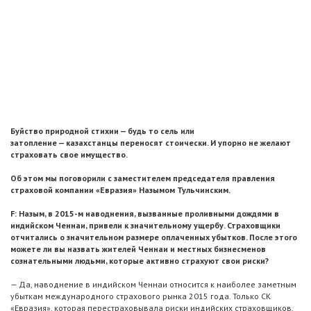
Буйство природной стихии — будь то сель или
затопление — казахстанцы переносят стоически. И упорно не желают
страховать свое имущество.
Об этом мы поговорили с заместителем председателя правления
страховой компании «Евразия» Назымом Тульчинским.
F: Назым, в 2015-м наводнения, вызванные проливными дождями в
индийском Ченнаи, привели к значительному ущербу. Страховщики
отчитались о значительном размере оплаченных убытков. После этого
можете ли вы назвать жителей Ченнаи и местных бизнесменов
сознательными людьми, которые активно страхуют свои риски?
— Да, наводнение в индийском Ченнаи относится к наиболее заметным
убыткам международного страхового рынка 2015 года. Только СК
«Евразия», которая перестраховывала риски индийских страховщиков,