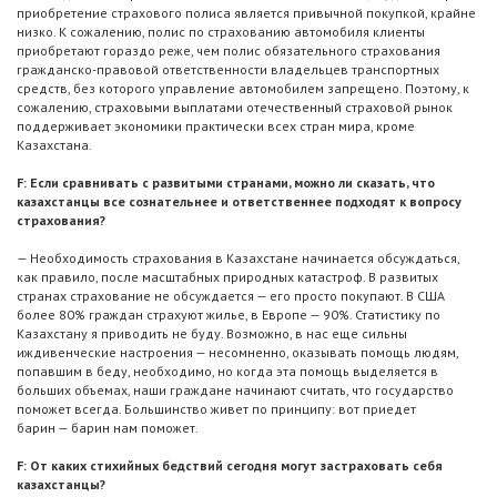
приобретение страхового полиса является привычной покупкой, крайне
низко. К сожалению, полис по страхованию автомобиля клиенты
приобретают гораздо реже, чем полис обязательного страхования
гражданско-правовой ответственности владельцев транспортных
средств, без которого управление автомобилем запрещено. Поэтому, к
сожалению, страховыми выплатами отечественный страховой рынок
поддерживает экономики практически всех стран мира, кроме
Казахстана.
F: Если сравнивать с развитыми странами, можно ли сказать, что
казахстанцы все сознательнее и ответственнее подходят к вопросу
страхования?
— Необходимость страхования в Казахстане начинается обсуждаться,
как правило, после масштабных природных катастроф. В развитых
странах страхование не обсуждается — его просто покупают. В США
более 80% граждан страхуют жилье, в Европе — 90%. Статистику по
Казахстану я приводить не буду. Возможно, в нас еще сильны
иждивенческие настроения — несомненно, оказывать помощь людям,
попавшим в беду, необходимо, но когда эта помощь выделяется в
больших объемах, наши граждане начинают считать, что государство
поможет всегда. Большинство живет по принципу: вот приедет
барин — барин нам поможет.
F: От каких стихийных бедствий сегодня могут застраховать себя
казахстанцы?