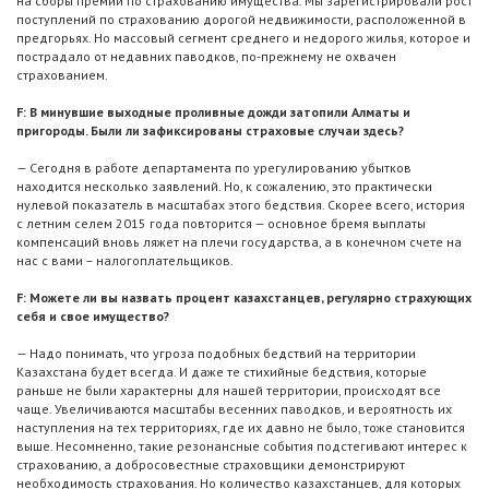
на сборы премий по страхованию имущества. Мы зарегистрировали рост
поступлений по страхованию дорогой недвижимости, расположенной в
предгорьях. Но массовый сегмент среднего и недорого жилья, которое и
пострадало от недавних паводков, по-прежнему не охвачен
страхованием.
F: В минувшие выходные проливные дожди затопили Алматы и
пригороды. Были ли зафиксированы страховые случаи здесь?
— Сегодня в работе департамента по урегулированию убытков
находится несколько заявлений. Но, к сожалению, это практически
нулевой показатель в масштабах этого бедствия. Скорее всего, история
с летним селем 2015 года повторится — основное бремя выплаты
компенсаций вновь ляжет на плечи государства, а в конечном счете на
нас с вами – налогоплательщиков.
F: Можете ли вы назвать процент казахстанцев, регулярно страхующих
себя и свое имущество?
— Надо понимать, что угроза подобных бедствий на территории
Казахстана будет всегда. И даже те стихийные бедствия, которые
раньше не были характерны для нашей территории, происходят все
чаще. Увеличиваются масштабы весенних паводков, и вероятность их
наступления на тех территориях, где их давно не было, тоже становится
выше. Несомненно, такие резонансные события подстегивают интерес к
страхованию, а добросовестные страховщики демонстрируют
необходимость страхования. Но количество казахстанцев, для которых