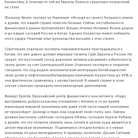
Казахстану, в отличие от той же Европы, бояться серьезных потрясений
не стоит.
Фолькер Хенке, эксперт из Германии: «Исходя из своего большого опыта,
я думаю, что вашей стране повезло больше. Сейчас нестабильность
финансового рынка претерпевает Греция, Италия, Испания. Волна дошла
и до ваших соседей России и Китая. Однако Казахстан может избежать
этого удара. Переняв опыт руководства рисками у этих стран».
Советовали отдельно эксперты повнимательнее приглядываться к
Китаю, что уже давно делают мировые гиганты США, Европа и Россия. Не
секрет, что восточный сосед довольно активно расширяет избыточность
своих денег за счет Центральной Азии. Отдельно эксперты в открытую
говорили, что под видом экономической интеграции Китай вырастил
свою долю в нефтеперерабатывающих компаниях Казахстана до 49% и
она фактически сравнялась с казахстанской. В нашей стране в этом
случае советуют проводить многовекторную дипломатию.
Жомарт Ератев, Евразийский центр финансового консалтинга: «Надо
выстраивать добрососедские отношения с Китаем, в то же время
юанизация мировой экономики или даже этой части нашей экономики
не произойдет. Доллар и евро они сохранят свой статус-кво. Завтра
должен выступить советник господина Обама, господин Нурель Рубини,
я думаю, что это попытка сверить часы, понять в целом, куда движется в
целом мировая экономика». Поднимался сегодня вопрос и о новых
опасениях по риск-менеджменту. К примеру, политолог Досым Сатпаев
обеспокоен, что Казахстан вошел в список государств с высоким