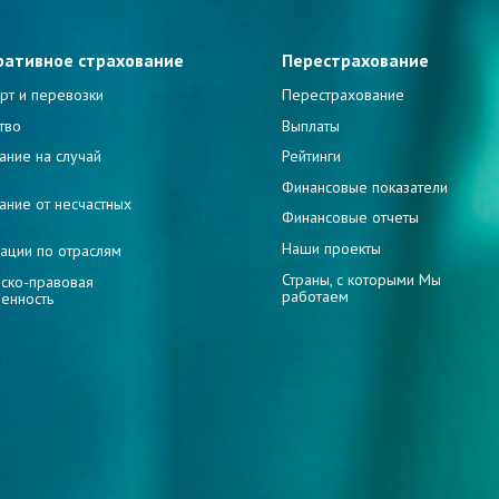
ративное страхование
Перестрахование
рт и перевозки
Перестрахование
тво
Выплаты
ание на случай
Рейтинги
и
Финансовые показатели
ание от несчастных
Финансовые отчеты
Наши проекты
ации по отраслям
Страны, с которыми Мы
ско-правовая
работаем
венность