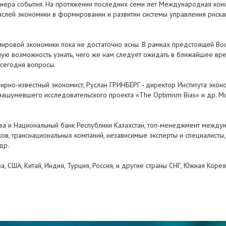
тнера события. На протяжении последних семи лет Международная ко
слей экономики в формировании и развитии системы управления риск
 мировой экономики пока не достаточно ясны. В рамках предстоящей 
ю возможность узнать, чего же нам следует ожидать в ближайшее время
 сегодня вопросы.
мирно-известный экономист, Руслан ГРИНБЕРГ - директор Института эко
 нашумевшего исследовательского проекта «The Optimism Bias» и др.
ва и Национальный банк Республики Казахстан, топ-менеджмент межд
ков, транснациональных компаний, независимые эксперты и специалисты
др.
, США, Китай, Индия, Турция, Россия, и другие страны СНГ, Южная Коре