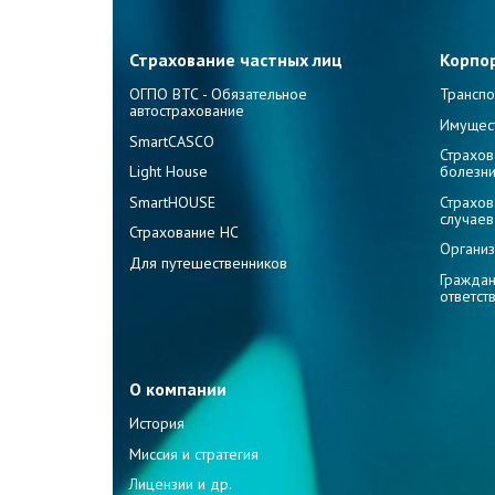
Страхование частных лиц
Корпо
ОГПО ВТС - Обязательное
Транспо
автострахование
Имущес
SmartCASCO
Страхов
Light House
болезн
SmartHOUSE
Страхов
случаев
Страхование НС
Организ
Для путешественников
Граждан
ответст
О компании
История
Миссия и стратегия
Лицензии и др.