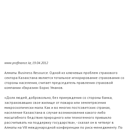
www.profinance.kz, 19.04.2012
Алматы. Business Resource. Одной из ключевых проблем страхового
сектора Казахстана является тотальное игнорирование страхования со
стороны населения, считает председатель правления страховой
компании «Евразия» Борис Уманов.
«Доля людей, добровольно, без принуждения со стороны банка,
застраховавших свое жилище от пожара или землетрясения
микроскопически мала. Как и во многих постсоветских странах,
население Казахстана в случае возникновения какого-либо
масштабного бедствия природного или техногенного привыкло
рассчитывать на поддержку государства», - сказал он в четверг в
Алматы на VIII международной конференции по риск-менеджменту. По