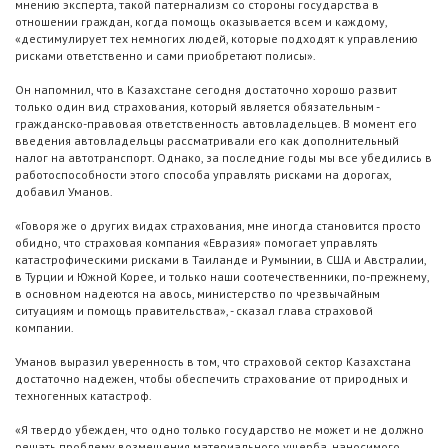
мнению эксперта, такой патернализм со стороны государства в
отношении граждан, когда помощь оказывается всем и каждому,
«дестимулирует тех немногих людей, которые подходят к управлению
рисками ответственно и сами приобретают полисы».
Он напомнил, что в Казахстане сегодня достаточно хорошо развит
только один вид страхования, который является обязательным -
гражданско-правовая ответственность автовладельцев. В момент его
введения автовладельцы рассматривали его как дополнительный
налог на автотранспорт. Однако, за последние годы мы все убедились в
работоспособности этого способа управлять рисками на дорогах,
добавил Уманов.
«Говоря же о других видах страхования, мне иногда становится просто
обидно, что страховая компания «Евразия» помогает управлять
катастрофическими рисками в Таиланде и Румынии, в США и Австралии,
в Турции и Южной Корее, и только наши соотечественники, по-прежнему,
в основном надеются на авось, министерство по чрезвычайным
ситуациям и помощь правительства», - сказал глава страховой
компании.
Уманов выразил уверенность в том, что страховой сектор Казахстана
достаточно надежен, чтобы обеспечить страхование от природных и
техногенных катастроф.
«Я твердо убежден, что одно только государство не может и не должно
решать проблему возмещения материального ущерба, наносимого