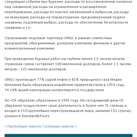
следующие события при бурении: расходы по восстановлению контроля
над скважиной, расходы на ограниченное и расширенное
перебуривание, расходы по очистке загрязнений и выбросов, расходы
на эвакуацию, расходы на пожаротушение, преднамеренный поджог
скважины, подземный выброс, расходы по обеспечению безопасности
скважины и т.п.
Страхованию подлежат партнеры ONGC в рамках совместных
предприятий, объединенные, дочерние компании, филиалы и другие
взаимосвязанные компании.
При проведении буровых работ на глубине менее 1,5 тысячи метров
страховая сумма составляет 100 миллионов долларов, более 1,5 тысячи
метров – 125 миллионов долларов.
ONGC производит 77% сырой нефти и 81% природного газа Индии.
Компания была образована индийским правительством в 1956 году,
74.14% акций корпорации контролируется государством.
АО «СК «Евразия» образовано в 1995 году. На сегодняшний день СК
«Евразия» осуществляет свою деятельность в более чем 75 странах и
входит в 150 крупнейших перестраховщиков мира, занимая 131 строчку
рэнкинга Standard&Poor’s.
< Предыдущая новость
Следующая новость >