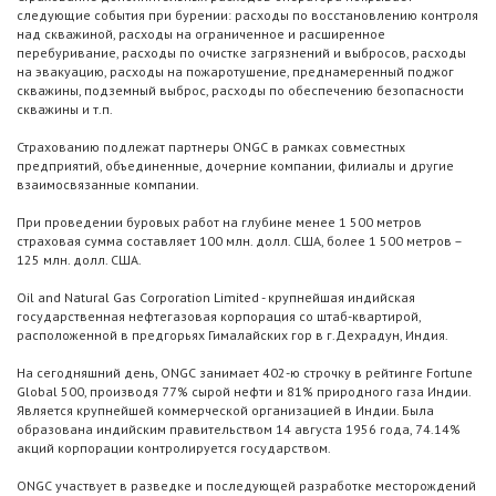
следующие события при бурении: расходы по восстановлению контроля
над скважиной, расходы на ограниченное и расширенное
перебуривание, расходы по очистке загрязнений и выбросов, расходы
на эвакуацию, расходы на пожаротушение, преднамеренный поджог
скважины, подземный выброс, расходы по обеспечению безопасности
скважины и т.п.
Страхованию подлежат партнеры ONGC в рамках совместных
предприятий, объединенные, дочерние компании, филиалы и другие
взаимосвязанные компании.
При проведении буровых работ на глубине менее 1 500 метров
страховая сумма составляет 100 млн. долл. США, более 1 500 метров –
125 млн. долл. США.
Oil and Natural Gas Corporation Limited - крупнейшая индийская
государственная нефтегазовая корпорация со штаб-квартирой,
расположенной в предгорьях Гималайских гор в г.Дехрадун, Индия.
На сегодняшний день, ONGC занимает 402-ю строчку в рейтинге Fortune
Global 500, производя 77% сырой нефти и 81% природного газа Индии.
Является крупнейшей коммерческой организацией в Индии. Была
образована индийским правительством 14 августа 1956 года, 74.14%
акций корпорации контролируется государством.
ONGC участвует в разведке и последующей разработке месторождений