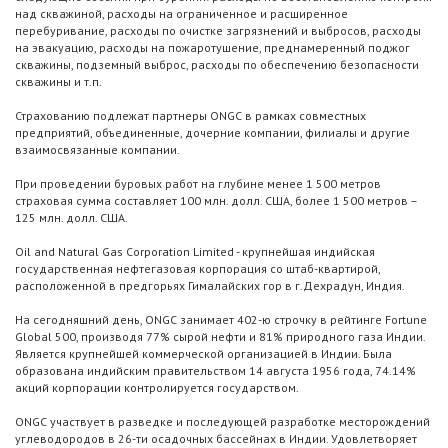
над скважиной, расходы на ограниченное и расширенное
перебуривание, расходы по очистке загрязнений и выбросов, расходы
на эвакуацию, расходы на пожаротушение, преднамеренный поджог
скважины, подземный выброс, расходы по обеспечению безопасности
скважины и т.п.
Страхованию подлежат партнеры ONGC в рамках совместных
предприятий, объединенные, дочерние компании, филиалы и другие
взаимосвязанные компании.
При проведении буровых работ на глубине менее 1 500 метров
страховая сумма составляет 100 млн. долл. США, более 1 500 метров –
125 млн. долл. США.
Oil and Natural Gas Corporation Limited - крупнейшая индийская
государственная нефтегазовая корпорация со штаб-квартирой,
расположенной в предгорьях Гималайских гор в г.Дехрадун, Индия.
На сегодняшний день, ONGC занимает 402-ю строчку в рейтинге Fortune
Global 500, производя 77% сырой нефти и 81% природного газа Индии.
Является крупнейшей коммерческой организацией в Индии. Была
образована индийским правительством 14 августа 1956 года, 74.14%
акций корпорации контролируется государством.
ONGC участвует в разведке и последующей разработке месторождений
углеводородов в 26-ти осадочных бассейнах в Индии. Удовлетворяет