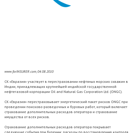
www.forINSURER.com, 04.08.2010
СК «Евразия» участвует в перестраховании нефтяных морских скважин в
Индии, принадлежащих крупнейшей индийской государственной
нефтегазовой корпорации Oil and Natural Gas Corporation Ltd. (ONGC).
СК «Евразия» перестраховывает энергетический пакет рисков ONGC при
проведении поисково-разведочных и буровых работ, который включает
страхование дополнительных расходов оператора и страхование
имущества от всех рисков.
Страхование дополнительных расходов оператора покрывает
следующие события при бурении: расходы по восстановлению контроля