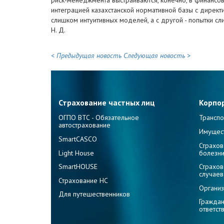
риск-менеджмента выстраиваются, конечно, в финансов
интеграцией казахстанской нормативной базы с директ
слишком интуитивных моделей, а с другой - попытки с
Н. Д.
< Предыдущая новость
Следующая новость >
Страхование частных лиц
Корпо
ОГПО ВТС - Обязательное
Транспо
автострахование
Имущес
SmartCASCO
Страхов
Light House
болезн
SmartHOUSE
Страхов
случаев
Страхование НС
Организ
Для путешественников
Граждан
ответст