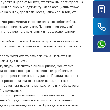
 рубежа и кредитный бум, отражающий рост спроса на
нции по риск-менеджменту. Глава ассоциации также
е на рынок, проявляющееся, например, в том, что
, что риск-менеджмент является способом избежать
ентными преимуществами. При принятии решений,
ск-менеджмента в компаниях и профессиональном
ова, в сейсмоопасном Алматы застраховано лишь около
. Это служит естественным ограничителем и для роста
орого могут охватывать всю Азию. Несмотря на
как Индия и Китай.
ультуры, как система оценки рисков, может быть
тва остаются постприватизационные проблемы и
рес к риск-менеджменту растет. Правда, эксперт с
их рисков, включающих такие параметры, как
ов или стагнация на рынках, то на них обращается
й в компаниях.
 система риск-менеджмента во многом остается
аждение" государством приводит к определенным
ающихся риск-менеджментом). Прежде всего системы