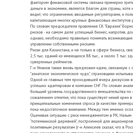
фактором финансовой системы связана примерно треть 
деньги в экономике, является благом для страны, хот
видит, что ограничения, вводимые регуляторами, и по
капитализация многих крупных финансовых институтов р
По словам председателя правления СК "Евразия" Бори
рисков - на самом деле успешный бизнес, напротив, 
однако, необходимо правильно понимать возникающие 
управлении собственными рисками.
Риски для Казахстана, и не только в сфере бизнеса, св
2,5 тыс. зданий из имеющихся 88 тыс., а около 3 тыс.
суверенных рейтингов.
Г-н Уманов также вновь предложил идею, связанную с 
"азиатское экономическое чудо", страховщики испытыва
Одной из главных тем проходившей вчера дискуссии вно
успешно адаптирован в компании СНГ. По словам анал
больший уровень государственного вмешательства по с
сожалением отметил, что пока существует некий крен в
принципиальные изменения спроса (в качестве примера
пока недостаточное внимание. Между тем именно осозн
Оценивая ситуацию с риск-менеджментом в РК, Назым 
"потемкинской деревней", построенной для акционеров,
позитивным результатам (г-н Алексеев сказал, что в 