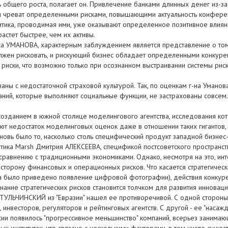
общего роста, полагает он. Привлечение банками длинных денег из-за
я и чреват определенными рисками, повышающими актуальность конфере
литика, проводимая ими, уже оказывают определенное позитивное влияни
астет быстрее, чем их активы.
са УМАНОВА, характерным заблуждением является представление о том
должен рисковать, и рискующий бизнес обладает определенными конкур
риски, что возможно только при осознанном выстраивании системы ри
язаны с недостаточной страховой культурой. Так, по оценкам г-на Уман
 зданий, которые выполняют социальные функции, не застрахованы совсем
созданием в южной столице моделингового агентства, исследования кот
ют недостаток моделинговых оценок даже в отношении таких гигантов, 
вь было то, насколько столь специфический продукт западной бизнес-к
итика Marsh Дмитрия АЛЕКСЕЕВА, спецификой постсоветского пространс
равнению с традиционными экономиками. Однако, несмотря на это, инте
 сторону финансовых и операционных рисков. Что касается стратегическ
 было приведено появление цифровой фотографии), действия конкурент
ание стратегических рисков становится толчком для развития инноваци
ТУЛЬЧИНСКИЙ из "Евразии" нашел ее противоречивой. С одной стороны,
 инвесторов, регуляторов и рейтинговых агентств. С другой - ее "нас
России появилось "прогрессивное меньшинство" компаний, всерьез заним