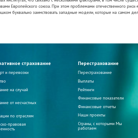
ых институтах, что связано с несколькими факторами, в том числе сущ
ивами Европейского союза. При этом проблемами отечественного риск-
лишком буквально заимствовать западные модели, которые на самом дел
ративное страхование
Перестрахование
рт и перевозки
Перестрахование
тво
Выплаты
ание на случай
Рейтинги
и
Финансовые показатели
ание от несчастных
Финансовые отчеты
Наши проекты
ации по отраслям
Страны, с которыми Мы
ско-правовая
работаем
венность