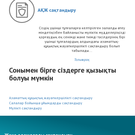
АҚЖ сақтандыру
Сіздің үшінші тұлғаларға келтірілген залалды өтеу
міндетіңізбен байланысты мүліктік мүдделеріңізді
қорғаудың ең сенімді және тиімді тәсілдерінің бірі
үшінші тұлғалардың алдындағы азаматтық-
құқықтық жауапкершілікті сақтандыру болып
табылады...
Толығырақ
Сонымен бірге сіздерге қызықты
болуы мүмкін
Азаматтық-құқықтық жауапкершілікті сақтандыру
Салалар бойынша ұйымдарды сақтандыру
Мүлікті сақтандыру