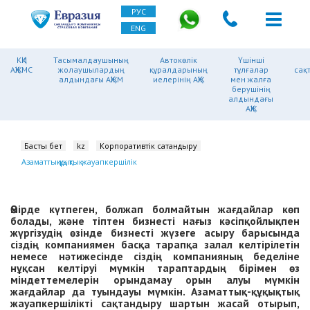
РУС
ENG
КҚИ
Тасымалдаушының
Автокөлік
Үшінші
АҚЖМС
жолаушылардың
құралдарының
тұлғалар
сақ
алдындағы АҚЖМ
иелерінің АҚЖ
мен жалға
берушінің
алдындағы
АҚЖ
Басты бет
kz
Корпоративтік сақтандыру
Азаматтық-құқықтық жауапкершілік
Өмірде күтпеген, болжап болмайтын жағдайлар көп
болады, және тіптен бизнесті нағыз кәсіпқойлықпен
жүргізудің өзінде бизнесті жүзеге асыру барысында
сіздің компаниямен басқа тарапқа залал келтірілетін
немесе нәтижесінде сіздің компанияның беделіне
нұқсан келтіруі мүмкін тараптардың бірімен өз
міндеттемелерін орындамау орын алуы мүмкін
жағдайлар да туындауы мүмкін. Азаматтық-құқықтық
жауапкершілікті сақтандыру шартын жасай отырып,