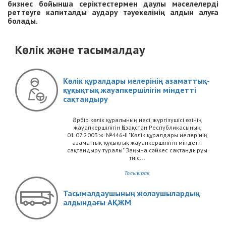
бизнес бойынша серіктестермен даулы мәселелерді
реттеуге капиталды аудару тәуекелінің алдын алуға
болады.
Көлік және тасымалдау
Көлік құралдары иелерінің азаматтық-
құқықтық жауапкершілігін міндетті
сақтандыру
Әрбір көлік құралының иесі, жүргізушісі өзінің
жауапкершілігін Қазақстан Республикасының
01.07.2003 ж. №446-II "Көлік құралдары иелерінің
азаматтық-құқықтық жауапкершілігін міндетті
сақтандыру туралы" Заңына сәйкес сақтандыруы
тиіс...
Толығырақ
Тасымалдаушының жолаушылардың
алдындағы АҚЖМ