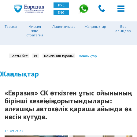
РУС
ENG
Тарихы
Миссия
Лицензиялар
Жаңалықтар
Бос
және
орындар
стратегия
Басты бет
kz
Компания туралы
Жаңалықтар
Жаңалықтар
«Евразия» СК өткізген ұтыс ойынының
бірінші кезеңінің қорытындылары:
алғашқы автокөлік қараша айында өз
иесін күтуде.
15.09.2025