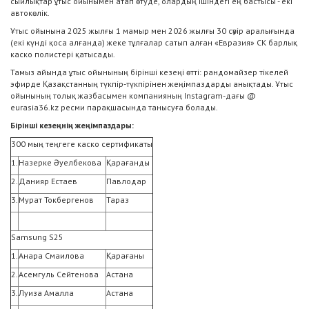
сыйлықтар ұтыс ойынымен атап өтуде, олардың ішіндегі ең бастысы - екі
автокөлік.
Ұтыс ойынына 2025 жылғы 1 мамыр мен 2026 жылғы 30 сәуір аралығында
(екі күнді қоса алғанда) жеке тұлғалар сатып алған «Евразия» СК барлық
каско полистері қатысады.
Тамыз айында ұтыс ойынының бірінші кезеңі өтті: рандомайзер тікелей
эфирде Қазақстанның түкпір-түкпірінен жеңімпаздарды анықтады. Ұтыс
ойынының толық жазбасымен компанияның Instagram-дағы @
eurasia36.kz ресми парақшасында танысуға болады.
Бірінші кезеңнің жеңімпаздары:
300 мың теңгеге каско сертификаты
1.
Назерке Әуелбекова
Қарағанды
2.
Данияр Естаев
Павлодар
3.
Мурат Токбергенов
Тараз
Samsung S25
1.
Анара Смаилова
Қарағаны
2.
Асемгуль Сейтенова
Астана
3.
Луиза Амалла
Астана