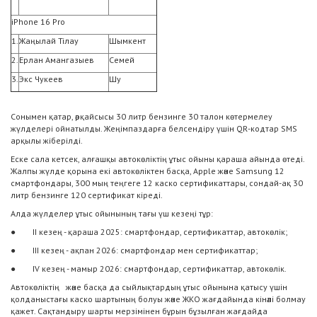
iPhone 16 Pro
1.
Жаңылай Тілау
Шымкент
2.
Ерлан Амангазыев
Семей
3.
Экс Чукеев
Шу
Сонымен қатар, әрқайсысы 30 литр бензинге 30 талон көтермелеу
жүлделері ойнатылды. Жеңімпаздарға белсендіру үшін QR-кодтар SMS
арқылы жіберілді.
Еске сала кетсек, алғашқы автокөліктің ұтыс ойыны қараша айында өтеді.
Жалпы жүлде қорына екі автокөліктен басқа, Apple және Samsung 12
смартфондары, 300 мың теңгеге 12 каско сертификаттары, сондай-ақ 30
литр бензинге 120 сертификат кіреді.
Алда жүлделер ұтыс ойынының тағы үш кезеңі тұр:
● II кезең - қараша 2025: смартфондар, сертификаттар, автокөлік;
● III кезең - ақпан 2026: смартфондар мен сертификаттар;
● IV кезең - мамыр 2026: смартфондар, сертификаттар, автокөлік.
Автокөліктің және басқа да сыйлықтардың ұтыс ойынына қатысу үшін
қолданыстағы каско шартының болуы және ЖКО жағдайында кінәлі болмау
қажет. Сақтандыру шарты мерзімінен бұрын бұзылған жағдайда