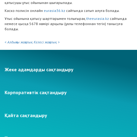
қатысушы ұтыс ойынынан шығарылады.
Каско полисін онлайн
eurasia36.kz
сайтында сатып алуға болады.
Ұтыс ойынына қатысу шарттарымен толығырақ
theeurasia.kz
сайтында
немесе қысқа 5678 нөмірі арқылы (ұялы телефоннан тегін) танысуға
болады.
< Алдыңғы жаңалық
Келесі жаңалық >
Жеке адамдарды сақтандыру
Корпоративтік сақтандыру
Қайта сақтандыру