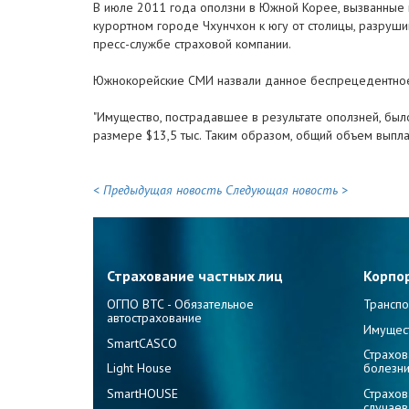
В июле 2011 года оползни в Южной Корее, вызванные
курортном городе Чхунчхон к югу от столицы, разруши
пресс-службе страховой компании.
Южнокорейские СМИ назвали данное беспрецедентное к
"Имущество, пострадавшее в результате оползней, было
размере $13,5 тыс. Таким образом, общий объем выплаты
< Предыдущая новость
Следующая новость >
Страхование частных лиц
Корпо
ОГПО ВТС - Обязательное
Транспо
автострахование
Имущес
SmartCASCO
Страхов
Light House
болезн
SmartHOUSE
Страхов
случаев