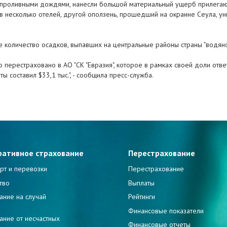
 проливными дождями, нанесли большой материальный ущерб прилегаю
в несколько отелей, другой оползень, прошедший на окраине Сеула, у
оличество осадков, выпавших на центральные районы страны "водяной
 перестраховано в АО "СК "Евразия", которое в рамках своей доли отв
 составил $33,1 тыс.", - сообщила пресс-служба.
ративное страхование
Перестрахование
рт и перевозки
Перестрахование
тво
Выплаты
ание на случай
Рейтинги
и
Финансовые показатели
ание от несчастных
Финансовые отчеты