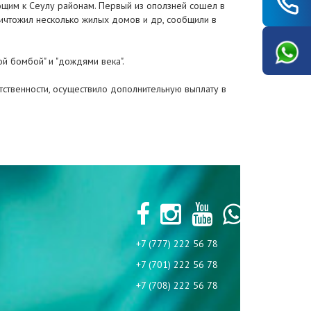
щим к Сеулу районам. Первый из оползней сошел в
ничтожил несколько жилых домов и др, сообщили в
 бомбой" и "дождями века".
етственности, осуществило дополнительную выплату в
+7 (777) 222 56 78
+7 (701) 222 56 78
+7 (708) 222 56 78