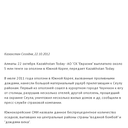
Казахстан Сегодня, 22.10.2012
Алматы. 22 октября. Kazakhstan Today - АО "СК "Евразия" выплатило около
5 млн тенге за оползни в Южной Корее, передает Kazakhstan Today.
В июле 2011 года оползни в Южной Корее, вызванные проливными
дождями, нанесли большой материальный ущерб прилегающим к Сеулу
районам. Первый из оползней сошел в курортном городе Чхунчхон к югу
от столицы, разрушив несколько отелей, другой оползень, прошедший
на окраине Сеула, уничтожил несколько жилых домов и др, сообщили в
пресс-службе страховой компании.
Южнокорейские СМИ назвали данное беспрецедентное количество
осадков, выпавших на центральные районы страны "водяной бомбой" и
"дождями века".