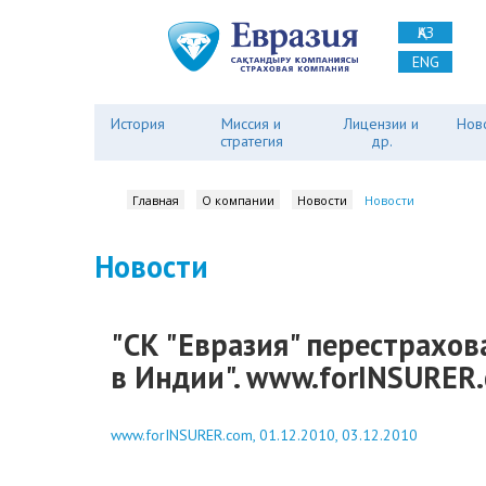
ҚАЗ
ENG
История
Миссия и
Лицензии и
Нов
стратегия
др.
Главная
О компании
Новости
Новости
Новости
"СК "Евразия" перестрахо
в Индии". www.forINSURER.
www.forINSURER.com, 01.12.2010, 03.12.2010