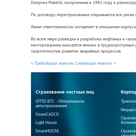
Deepsea Matdrill, построенная в 1981 году и реконст
По договору перестрахования покрываются все риски
Лимит ответственности составляет в отношении корпус
Во всем мире разведка и разработка нефтяных и газо
месторождения находятся именно в труднодоступных ра
скоротечностью развития аварийных процессов.
< Предыдущая новость
Следующая новость >
Страхование частных лиц
Корпо
ОГПО ВТС - Обязательное
Транспо
автострахование
Имущес
SmartCASCO
Страхов
Light House
болезн
SmartHOUSE
Страхов
случаев