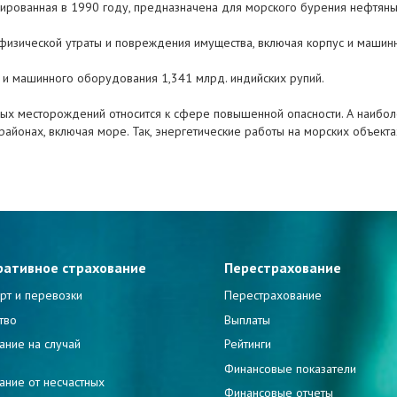
руированная в 1990 году, предназначена для морского бурения нефтян
 физической утраты и повреждения имущества, включая корпус и маши
а и машинного оборудования 1,341 млрд. индийских рупий.
вых месторождений относится к сфере повышенной опасности. А наибо
йонах, включая море. Так, энергетические работы на морских объектах
ративное страхование
Перестрахование
рт и перевозки
Перестрахование
тво
Выплаты
ание на случай
Рейтинги
и
Финансовые показатели
ание от несчастных
Финансовые отчеты