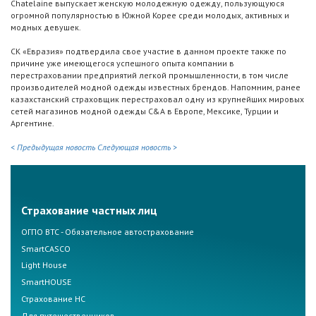
Chatelaine выпускает женскую молодежную одежду, пользующуюся
огромной популярностью в Южной Корее среди молодых, активных и
модных девушек.
СК «Евразия» подтвердила свое участие в данном проекте также по
причине уже имеющегося успешного опыта компании в
перестраховании предприятий легкой промышленности, в том числе
производителей модной одежды известных брендов. Напомним, ранее
казахстанский страховщик перестраховал одну из крупнейших мировых
сетей магазинов модной одежды C&A в Европе, Мексике, Турции и
Аргентине.
< Предыдущая новость
Следующая новость >
Страхование частных лиц
ОГПО ВТС - Обязательное автострахование
SmartCASCO
Light House
SmartHOUSE
Страхование НС
Для путешественников