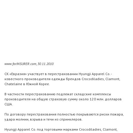
www.forINSURER.com, 30.11.2010
СК «Евразия» участвует в перестраховании Hyungji Apparel Co. -
известного производителя одежды брендов Crocodiladies, Clamont,
Chatelaine в Южной Корее.
В частности перестрахованию подлежат складские комплексы
производителя на общую страховую сумму около 120 млн. долларов
США.
По договору перестрахования полностью покрываются риски пожара,
удара молнии, взрыва и течи из спринклеров.
Hyungji Apparel Co. под торговыми марками Crocodiladies, Clamont,