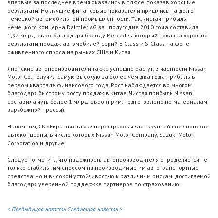
впервые за последнее время оказались в плюсе, показав хорошие
результаты. Но лучшие финансовые показатели пришлись на долю
немецкой автомобильной промышленности. Так, чистая прибыль
немецкого концерна Daimler AG за I полугодие 2010 года составила
1,92 млрд. евро, благодаря бренду Mercedes, который показал хорошие
результаты продаж автомобилей серий E-Class и S-Class на фоне
оживленного спроса на рынках США и Китая.
Японские автопроизводители также успешно растут, в частности Nissan
Motor Co. получил самую высокую за более чем два года прибыль в
первом квартале финансового года. Рост наблюдается во многом
благодаря быстрому росту продаж в Китае. Чистая прибыль Nissan
составила чуть более 1 млрд. евро (прим. подготовлено по материалам
зарубежной прессы).
Напомним, СК «Евразия» также перестраховывает крупнейшие японские
автоконцерны, в числе которых Nissan Motor Company, Suzuki Motor
Corporation и другие.
Следует отметить, что надежность автопроизводителя определяется не
только стабильным спросом на производимые им автотранспортные
средства, но и высокой устойчивостью к различным рискам, достигаемой
благодаря уверенной поддержке партнеров по страхованию.
< Предыдущая новость
Следующая новость >