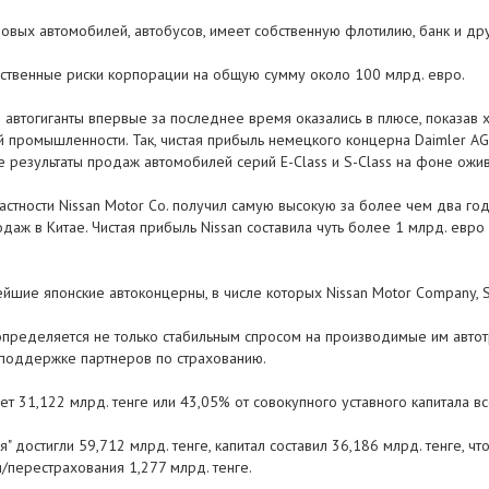
овых автомобилей, автобусов, имеет собственную флотилию, банк и дру
ственные риски корпорации на общую сумму около 100 млрд. евро.
автогиганты впервые за последнее время оказались в плюсе, показав
промышленности. Так, чистая прибыль немецкого концерна Daimler AG з
результаты продаж автомобилей серий E-Class и S-Class на фоне ожив
астности Nissan Motor Co. получил самую высокую за более чем два го
аж в Китае. Чистая прибыль Nissan составила чуть более 1 млрд. евр
йшие японские автоконцерны, в числе которых Nissan Motor Company, Su
определяется не только стабильным спросом на производимые им автотр
 поддержке партнеров по страхованию.
яет 31,122 млрд. тенге или 43,05% от совокупного уставного капитала в
я" достигли 59,712 млрд. тенге, капитал составил 36,186 млрд. тенге, ч
/перестрахования 1,277 млрд. тенге.