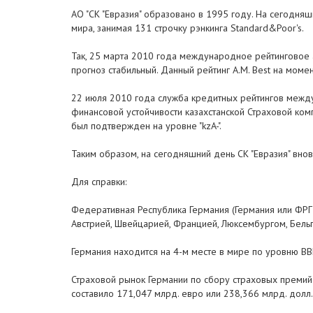
АО "СК "Евразия" образовано в 1995 году. На сегодня
мира, занимая 131 строчку рэнкинга Standard&Poor's.
Так, 25 марта 2010 года международное рейтинговое аг
прогноз стабильный. Данный рейтинг A.M. Best на моме
22 июля 2010 года служба кредитных рейтингов между
финансовой устойчивости казахстанской Страховой компа
был подтвержден на уровне "kzA-".
Таким образом, на сегодняшний день СК "Евразия" вно
Для справки:
Федеративная Республика Германия (Германия или ФРГ; н
Австрией, Швейцарией, Францией, Люксембургом, Бель
Германия находится на 4-м месте в мире по уровню ВВП
Страховой рынок Германии по сбору страховых премий 
составило 171,047 млрд. евро или 238,366 млрд. долл