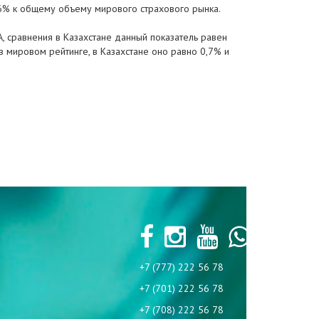
86% к общему объему мирового страхового рынка.
, сравнения в Казахстане данный показатель равен
в мировом рейтинге, в Казахстане оно равно 0,7% и
+7 (777) 222 56 78
+7 (701) 222 56 78
+7 (708) 222 56 78