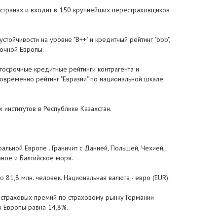
5 странах и входит в 150 крупнейших перестраховщиков
тойчивости на уровне "B++" и кредитный рейтинг "bbb",
точной Европы.
госрочные кредитные рейтинги контрагента и
дновременно рейтинг "Евразии" по национальной шкале
институтов в Республике Казахстан.
ральной Европе . Граничит с Данией, Польшей, Чехией,
ное и Балтийское моря.
 81,8 млн. человек. Национальная валюта - евро (EUR).
е страховых премий по страховому рынку Германии
х Европы равна 14,8%.