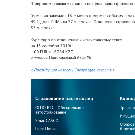
В мировом рэнкинге стран по поступлениям страховых 
Германия занимает 16-е место в мире по объему страх
49,1 долл. США или 77-я строчка. Отношение страховых
85-я строчка.
Курс евро по отношению к казахстанскому тенге
на 13 сентября 2010г.:
1.00 EUR = 187.84 KZT
Источник: Национальный банк РК
< Предыдущая новость
Следующая новость >
Страхование частных лиц
Корпо
ОГПО ВТС - Обязательное
Транспо
автострахование
Имущес
SmartCASCO
Страхов
Light House
болезн