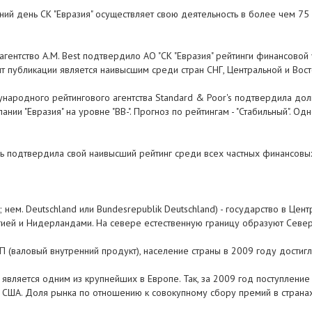
шний день СК "Евразия" осуществляет свою деятельность в более чем 7
ентство A.M. Best подтвердило АО "СК "Евразия" рейтинги финансовой ус
нт публикации является наивысшим среди стран СНГ, Центральной и Вос
народного рейтингового агентства Standard & Poor's подтвердила дол
нии "Евразия" на уровне "BB-". Прогноз по рейтингам - "Стабильный". О
вь подтвердила свой наивысший рейтинг среди всех частных финансовых 
ем. Deutschland или Bundesrepublik Deutschland) - государство в Цент
гией и Нидерландами. На севере естественную границу образуют Север
 (валовый внутренний продукт), население страны в 2009 году достигло
является одним из крупнейших в Европе. Так, за 2009 год поступлени
. США. Доля рынка по отношению к совокупному сбору премий в страна