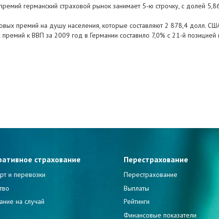
премий германский страховой рынок занимает 5-ю строчку, с долей 5,
овых премий на душу населения, которые составляют 2 878,4 долл. США
 премий к ВВП за 2009 год в Германии составило 7,0% с 21-й позицией 
ративное страхование
Перестрахование
рт и перевозки
Перестрахование
тво
Выплаты
ание на случай
Рейтинги
и
Финансовые показатели