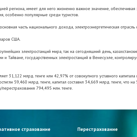
нцией региона, имеет для него жизненно важное значение, обеспечива
ия, особенно популярные среди туристов.
 основная часть национального дохода, электроэнергетическая отрасль
ларов США.
упнейших электростанций мира, так на сегодняшний день, казахстански
и и Тайване, государственных электростанций в Венесуэле, контролир
яет 31,122 млрд. тенге или 42,97% от совокупного уставного капитала 
стигли 59,460 млрд. тенге, капитал составил 34,669 млрд. тенге, что н
/перестрахования 794,495 млн. тенге.
ративное страхование
Перестрахование