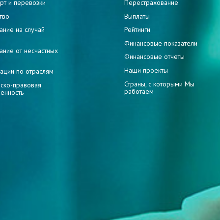
рт и перевозки
Перестрахование
тво
Выплаты
ание на случай
Рейтинги
и
Финансовые показатели
ание от несчастных
Финансовые отчеты
Наши проекты
ации по отраслям
Страны, с которыми Мы
ско-правовая
работаем
венность