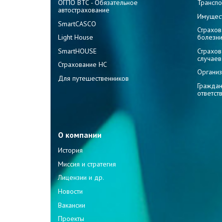
ОГПО ВТС - Обязательное
Транспо
автострахование
Имущес
SmartCASCO
Страхов
Light House
болезн
SmartHOUSE
Страхов
случаев
Страхование НС
Организ
Для путешественников
Граждан
ответст
О компании
История
Миссия и стратегия
Лицензии и др.
Новости
Вакансии
Проекты