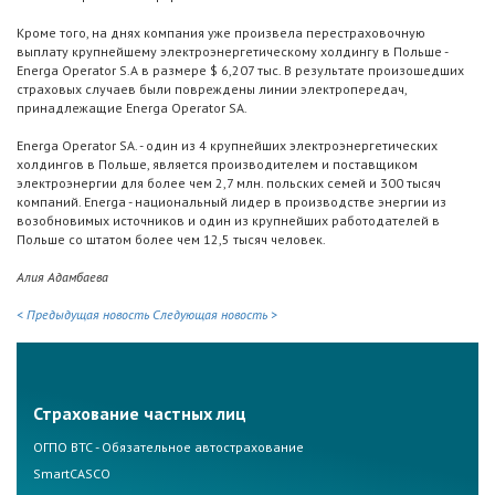
Кроме того, на днях компания уже произвела перестраховочную
выплату крупнейшему электроэнергетическому холдингу в Польше -
Energa Operator S.A в размере $ 6,207 тыс. В результате произошедших
страховых случаев были повреждены линии электропередач,
принадлежащие Energa Operator SA.
Energa Operator SA. - один из 4 крупнейших электроэнергетических
холдингов в Польше, является производителем и поставщиком
электроэнергии для более чем 2,7 млн. польских семей и 300 тысяч
компаний. Energa - национальный лидер в производстве энергии из
возобновимых источников и один из крупнейших работодателей в
Польше со штатом более чем 12,5 тысяч человек.
Алия Адамбаева
< Предыдущая новость
Следующая новость >
Страхование частных лиц
ОГПО ВТС - Обязательное автострахование
SmartCASCO