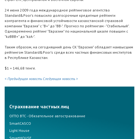
24 июня 2009 года международное рейтинговое агентство
Standard&Poor's повысило долгосрочные кредитные рейтинги
контрагента и финансовой устойчивости казахстанской страховой
компании "Евразия" с "В+" до "BB-". Прогноз по рейтингам - "Стабильный".
Одновременно рейтинг "Евразии" по национальной шкале повышен с
"kzВВВ+" до "kzA-".
Таким образом, на сегодняшний день СК "Евразия" обладает наивысшим
рейтингом Standard&Poor's среди всех частных финансовых институтов
в Республике Казахстан.
$1 = 146,68 тенге.
< Предыдущая новость
Следующая новость >
Страхование частных лиц
ОГПО ВТС - Обязательное автострахование
SmartCASCO
Light House
SmartHOUSE