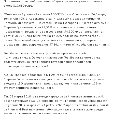
По данным страховой компании, общая страховая сумма составила
около $17,680 млрд.
"Оплаченный уставный капитал АО "СК "Евразия" составляет 26,6 млрд
тенге или 40% от совокупного капитала всех страховых компаний
Республики Казахстан. По состоянию на 1 февраля 2010 года активы СК
"Евразия" увеличились на 29,36% по сравнению с аналогичным
показателем прошлого года и составили 54,200 млрд тенге. Капитал
достиг 30,937 млрд тенге, что на 17,09% больше показателя годом
ранее. За отчетный период компания выплатила по договорам
страхования/перестрахования 97,861 млн тенге", - сообщили в компании.
Toshiba является одним из крупнейших производителей
полупроводников. Основным партнером Toshiba на данном рынке
является американская SanDisk, которой принадлежит часть
производственных мощностей.
АО "СК "Евразия" образовано в 1995 году. На сегодняшний день СК
"Евразия" осуществляет свою деятельность в более чем 75 странах и
входит в 150 крупнейших перестраховщиков мира, занимая 126-ю
строчку рейтинга Standard&Poor's.
Так, 25 марта 2010 года международное рейтинговое агентство A.M.
Best подтвердило АО "СК "Евразия" рейтинги финансовой устойчивости
на уровне "B++" и кредитный рейтинг "bbb", прогноз стабильный. Данный
рейтинг A.M. Best на момент публикации является наивысшим среди
стран СНГ, Центральной и Восточной Европы.