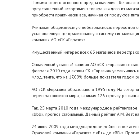
Помимо своего основного предназначения - безопасн
представленный ассортимент товара каждого из магази
приобрести практически все, начиная от продуктов пи
Учитывая общеизвестную небезопасность переходов осо
установленную централизованную систему сигнализации
компания АО «СК «Евразия».
Имущественный интерес всех 65 магазинов перестрахов
Оплаченный уставный капитал АО «СК «Евразия» составл
февраля 2010 года активы СК «Евразия» увеличились н
млрд. тенге, что на 17,09% больше показателя годом р
АО «СК «Евразия» образовано в 1995 году. На сегодня
перестраховщиков мира, занимая 126 строчку рэнкинга
Так, 25 марта 2010 года международное рейтинговое а
«bbb», прогноз стабильный. Данный рейтинг A.M. Best 
24 июня 2009 года международное рейтинговое агентс
Страховой компании «Евразия» с «В+» до «BB-». Прогн