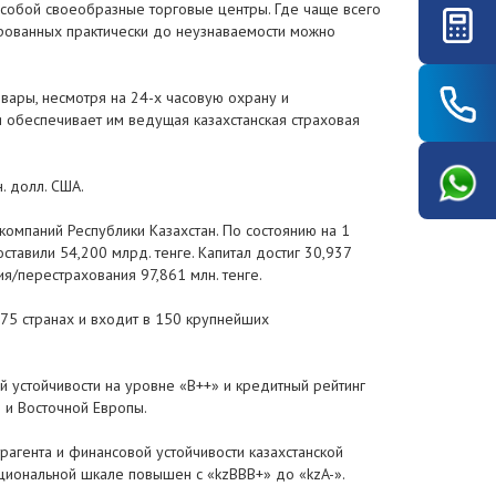
собой своеобразные торговые центры. Где чаще всего
ированных практически до неузнаваемости можно
вары, несмотря на 24-х часовую охрану и
 обеспечивает им ведущая казахстанская страховая
. долл. США.
компаний Республики Казахстан. По состоянию на 1
тавили 54,200 млрд. тенге. Капитал достиг 30,937
я/перестрахования 97,861 млн. тенге.
75 странах и входит в 150 крупнейших
й устойчивости на уровне «B++» и кредитный рейтинг
й и Восточной Европы.
агента и финансовой устойчивости казахстанской
ациональной шкале повышен с «kzВВВ+» до «kzA-».