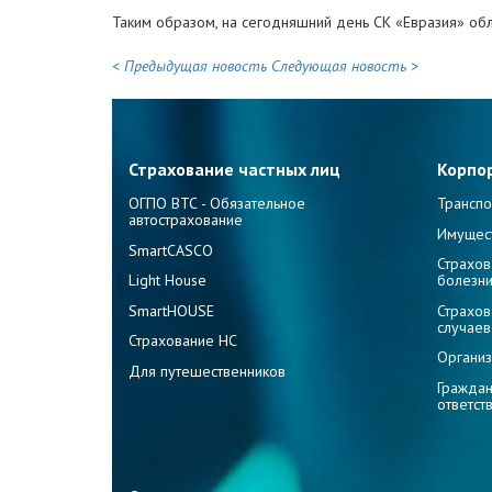
Таким образом, на сегодняшний день СК «Евразия» обл
< Предыдущая новость
Следующая новость >
Страхование частных лиц
Корпо
ОГПО ВТС - Обязательное
Транспо
автострахование
Имущес
SmartCASCO
Страхов
Light House
болезн
SmartHOUSE
Страхов
случаев
Страхование НС
Организ
Для путешественников
Граждан
ответст