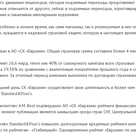
ого движения пешеходов, сегодня подземные переходы представляют 
нов отличается от другого, сейчас в подземных переходах, отреставр
тания и заканчивая ювелирными изделиями.
бенно в ночное время, как сами магазины, так и реализуемые в них то
, нуждаются в надежной страховой защите, которую в настоящее время
ан в АО «СК «Евразия». Общая страховая сумма составила более 4 млн
яет 26,6 млрд. тенге или 40% от совокупного капитала всех страховых 
а 29,36% по сравнению с аналогичным показателем прошлого года и сос
анее. За отчетный период компания выплатила по договорам страховани
шний день СК «Евразия» осуществляет свою деятельность в более чем 
 Standard&Poor’s.
гентство A.M. Best подтвердило АО «СК «Евразия» рейтинги финансово
на момент публикации является наивысшим среди стран СНГ, Центрально
тво Standard&Poor’s повысило долгосрочные кредитные рейтинги контр
оз по рейтингам - «Стабильный». Одновременно рейтинг «Евразии» по н