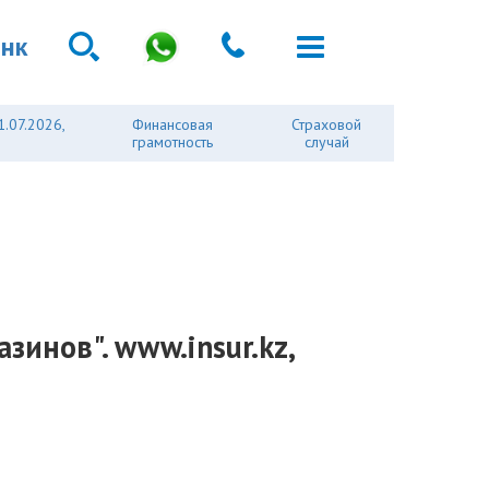
анк
1.07.2026,
Финансовая
Страховой
грамотность
случай
зинов". www.insur.kz,