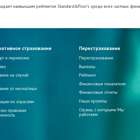
адает наивысшим рейтингом Standard&Poor’s среди всех частных финан
ративное страхование
Перестрахование
рт и перевозки
Перестрахование
тво
Выплаты
ание на случай
Рейтинги
и
Финансовые показатели
ание от несчастных
Финансовые отчеты
Наши проекты
ации по отраслям
Страны, с которыми Мы
ско-правовая
работаем
венность