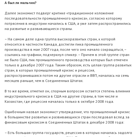
А был ли мальчик?
Далее экономист подверг критике «традиционное изложение
последовательности промышленного кризиса», согласно которому
потрясения в индустрии начались в США, а уже затем распространились
на развитые и развивающиеся страны.
– На самом деле одна группа высокоразвитых стран, к которой
относится в частности Канада, достигли пика промышленного
производства в мае 2007 года, после чего оно начало сокращаться, –
ссылаясь на графики, подчеркнул спикер. – Причем в этой группе стран
не было США, пик промышленного производства которых был отмечен
только в декабре 2007 года. Таким образом, есть целая группа развитых
стран, в которых промышленный кризис и рецессия,
распространившаяся потом на другие отрасли и ВВП, началась на семь
месяцев раньше, чем в Соединенных Штатах.
В то же время, отметил он, спорным вопросом остается степень влияния
индустриального кризиса в США на другие страны, в том числе и
Казахстан, где рецессия началась только в октябре 2008 года.
Ошибочным назвал экономист утверждение, что промышленный кризис
в большинстве развитых и развивающихся стран последовал вслед за
финансовым кризисом в Соединенных Штатах в декабре 2008 года:
– Есть большая группа государств, рецессия в которых началась задолго