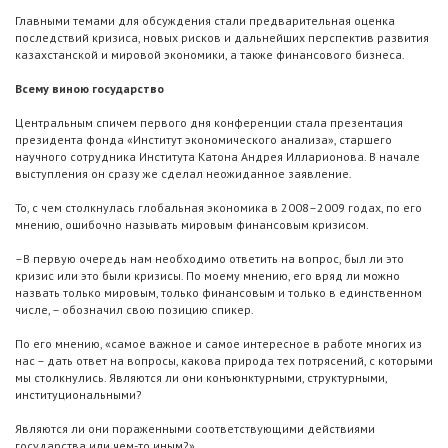
Главными темами для обсуждения стали предварительная оценка
последствий кризиса, новых рисков и дальнейших перспектив развития
казахстанской и мировой экономики, а также финансового бизнеса.
Всему виною государство
Центральным спичем первого дня конференции стала презентация
президента фонда «Институт экономического анализа», старшего
научного сотрудника Института Катона Андрея Илларионова. В начале
выступления он сразу же сделал неожиданное заявление.
То, с чем столкнулась глобальная экономика в 2008–2009 годах, по его
мнению, ошибочно называть мировым финансовым кризисом.
–В первую очередь нам необходимо ответить на вопрос, был ли это
кризис или это были кризисы. По моему мнению, его вряд ли можно
назвать только мировым, только финансовым и только в единственном
числе, – обозначил свою позицию спикер.
По его мнению, «самое важное и самое интересное в работе многих из
нас – дать ответ на вопросы, какова природа тех потрясений, с которыми
мы столкнулись. Являются ли они конъюнктурными, структурными,
институциональными?
Являются ли они пораженными соответствующими действиями
государства или чем-то иным?».