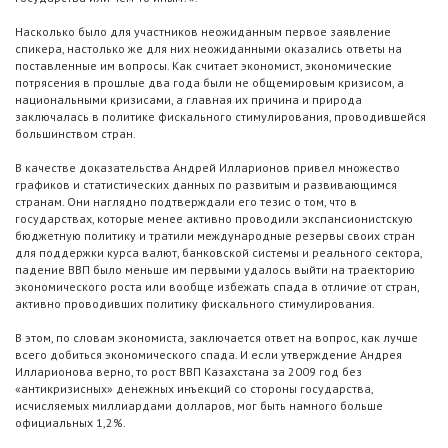
Насколько было для участников неожиданным первое заявление
спикера, настолько же для них неожиданными оказались ответы на
поставленные им вопросы. Как считает экономист, экономические
потрясения в прошлые два года были не общемировым кризисом, а
национальными кризисами, а главная их причина и природа
заключалась в политике фискального стимулирования, проводившейся
большинством стран.
В качестве доказательства Андрей Илларионов привел множество
графиков и статистических данных по развитым и развивающимся
странам. Они наглядно подтверждали его тезис о том, что в
государствах, которые менее активно проводили экспансионистскую
бюджетную политику и тратили международные резервы своих стран
для поддержки курса валют, банковской системы и реального сектора,
падение ВВП было меньше им первыми удалось выйти на траекторию
экономического роста или вообще избежать спада в отличие от стран,
активно проводивших политику фискального стимулирования.
В этом, по словам экономиста, заключается ответ на вопрос, как лучше
всего добиться экономического спада. И если утверждение Андрея
Илларионова верно, то рост ВВП Казахстана за 2009 год без
«антикризисных» денежных инъекций со стороны государства,
исчисляемых миллиардами долларов, мог быть намного больше
официальных 1,2%.