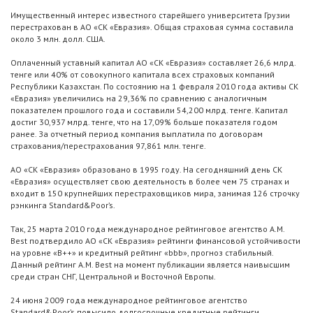
Имущественный интерес известного старейшего университета Грузии
перестрахован в АО «СК «Евразия». Общая страховая сумма составила
около 3 млн. долл. США.
Оплаченный уставный капитал АО «СК «Евразия» составляет 26,6 млрд.
тенге или 40% от совокупного капитала всех страховых компаний
Республики Казахстан. По состоянию на 1 февраля 2010 года активы СК
«Евразия» увеличились на 29,36% по сравнению с аналогичным
показателем прошлого года и составили 54,200 млрд. тенге. Капитал
достиг 30,937 млрд. тенге, что на 17,09% больше показателя годом
ранее. За отчетный период компания выплатила по договорам
страхования/перестрахования 97,861 млн. тенге.
АО «СК «Евразия» образовано в 1995 году. На сегодняшний день СК
«Евразия» осуществляет свою деятельность в более чем 75 странах и
входит в 150 крупнейших перестраховщиков мира, занимая 126 строчку
рэнкинга Standard&Poor’s.
Так, 25 марта 2010 года международное рейтинговое агентство A.M.
Best подтвердило АО «СК «Евразия» рейтинги финансовой устойчивости
на уровне «B++» и кредитный рейтинг «bbb», прогноз стабильный.
Данный рейтинг A.M. Best на момент публикации является наивысшим
среди стран СНГ, Центральной и Восточной Европы.
24 июня 2009 года международное рейтинговое агентство
Standard&Poor’s повысило долгосрочные кредитные рейтинги