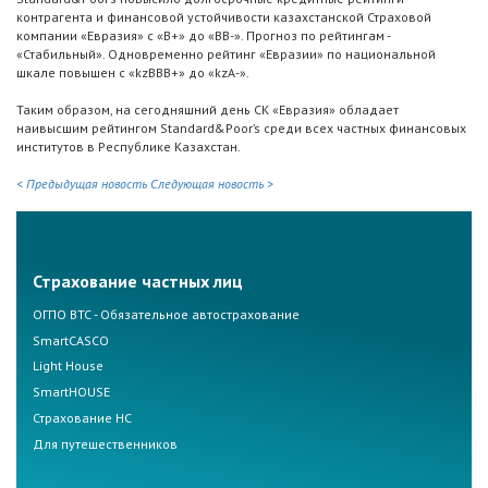
контрагента и финансовой устойчивости казахстанской Страховой
компании «Евразия» с «В+» до «BB-». Прогноз по рейтингам -
«Стабильный». Одновременно рейтинг «Евразии» по национальной
шкале повышен с «kzВВВ+» до «kzA-».
Таким образом, на сегодняшний день СК «Евразия» обладает
наивысшим рейтингом Standard&Poor’s среди всех частных финансовых
институтов в Республике Казахстан.
< Предыдущая новость
Следующая новость >
Страхование частных лиц
ОГПО ВТС - Обязательное автострахование
SmartCASCO
Light House
SmartHOUSE
Страхование НС
Для путешественников