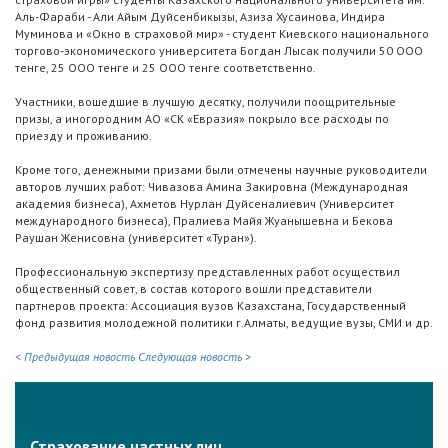
Аль-Фараби - Али Айым Дуйсенбикызы, Азиза Хусаинова, Индира
Муминова и «Окно в страховой мир» - студент Киевского национального
торгово-экономического университета Богдан Лысак получили 50 ООО
тенге, 25 ООО тенге и 25 ООО тенге соответственно.
Участники, вошедшие в лучшую десятку, получили поощрительные
призы, а иногородним АО «СК «Евразия» покрыло все расходы по
приезду и проживанию.
Кроме того, денежными призами были отмечены научные руководители
авторов лучших работ: Чивазова Амина Закировна (Международная
академия бизнеса), Ахметов Нурлан Дуйсеналиевич (Университет
международного бизнеса), Пралиева Майя Жуанышевна и Бекова
Раушан Женисовна (университет «Туран»).
Профессиональную экспертизу представленных работ осуществил
общественный совет, в состав которого вошли представители
партнеров проекта: Ассоциация вузов Казахстана, Государственный
фонд развития молодежной политики г.Алматы, ведущие вузы, СМИ и др.
< Предыдущая новость
Следующая новость >
Страхование частных лиц