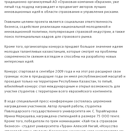
традиционно организуемый АО «Страховая компания «Евразия», уже
пятый год подряд награждает и продвигает авторов лучших
инновационных идей в области страхования и управления рисками.
Главными целями проекта является социальная ответственность
бизнеса, содействие реализации национальной молодежной и
инновационной политики, популяризация страховой индустрии, а также
поиск потенциальных кадров для страхового рынка.
Кроме того, организаторы конкурса придают большое значение идеям
молодых талантливых казахстанцев, которые смотрят на проблемы
современности свежим взглядом и способны на разработку новых
интересных идей.
Конкурс стартовал в сентябре 2009 года и на этот раз расширил свои
границы: если в предыдущие годы он имел республиканский масштаб и
проходил только на территории Республики Казахстан, то пятый,
юбилейный конкурс стал международным и открыл возможность для
участия студентов с территории всего евразийского континента.
В ходе специальной пресс-конференции состоялась церемония
награждения участников. Автор лучшей работы, студентка
Павлодарского государственного университета им. С. Торайгырова
Ирина Меркушева, награждена стипендией в размере 75 ООО тенге.
Кроме того, победители по трем номинациям: «Хай-тэк в страховом
бизнесе» - студент университета «Туран» Алексей Нигай, «Искусство
страховой игры» студенты Казахского национального университета им.