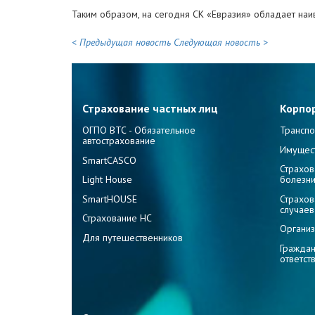
Таким образом, на сегодня СК «Евразия» обладает наи
< Предыдущая новость
Следующая новость >
Страхование частных лиц
Корпо
ОГПО ВТС - Обязательное
Транспо
автострахование
Имущес
SmartCASCO
Страхов
Light House
болезн
SmartHOUSE
Страхов
случаев
Страхование НС
Организ
Для путешественников
Граждан
ответст