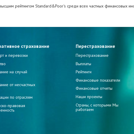
высшим рейтингом Standard&Poor's среди всех частных финансовых инст
ративное страхование
Перестрахование
рт и перевозки
Перестрахование
тво
Выплаты
ание на случай
Рейтинги
и
Финансовые показатели
ание от несчастных
Финансовые отчеты
Наши проекты
ации по отраслям
Страны, с которыми Мы
ско-правовая
работаем
венность