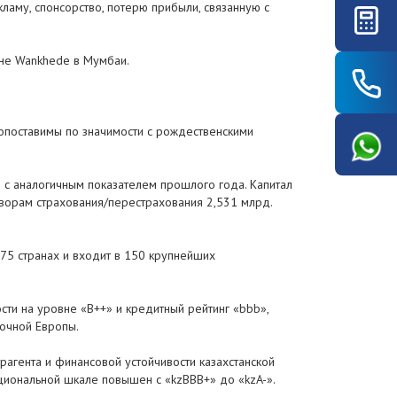
аму, спонсорство, потерю прибыли, связанную с
оне Wankhede в Мумбаи.
сопоставимы по значимости с рождественскими
ю с аналогичным показателем прошлого года. Капитал
оворам страхования/перестрахования 2,531 млрд.
75 странах и входит в 150 крупнейших
сти на уровне «B++» и кредитный рейтинг «bbb»,
точной Европы.
агента и финансовой устойчивости казахстанской
ациональной шкале повышен с «kzВВВ+» до «kzA-».