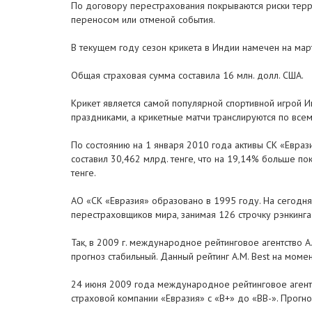
По договору перестрахования покрываются риски терр
переносом или отменой события.
В текущем году сезон крикета в Индии намечен на мар
Общая страховая сумма составила 16 млн. долл. США.
Крикет является самой популярной спортивной игрой И
праздниками, а крикетные матчи транслируются по все
По состоянию на 1 января 2010 года активы СК «Евраз
составил 30,462 млрд. тенге, что на 19,14% больше п
тенге.
АО «СК «Евразия» образовано в 1995 году. На сегодня
перестраховщиков мира, занимая 126 строчку рэнкинга
Так, в 2009 г. международное рейтинговое агентство A
прогноз стабильный. Данный рейтинг A.M. Best на моме
24 июня 2009 года международное рейтинговое агентс
страховой компании «Евразия» с «В+» до «BB-». Прогн