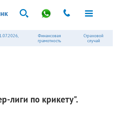
анк
1.07.2026,
Финансовая
Страховой
грамотность
случай
р-лиги по крикету".