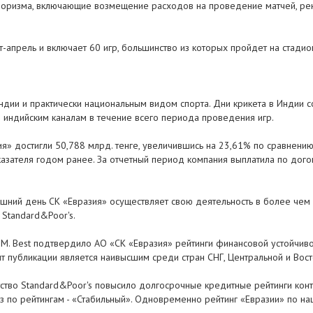
оризма, включающие возмещение расходов на проведение матчей, рекл
т-апрель и включает 60 игр, большинство из которых пройдет на стади
ндии и практически национальным видом спорта. Дни крикета в Индии 
м индийским каналам в течение всего периода проведения игр.
ия» достигли 50,788 млрд. тенге, увеличившись на 23,61% по сравнени
оказателя годом ранее. За отчетный период компания выплатила по дог
шний день СК «Евразия» осуществляет свою деятельность в более чем 
 Standard&Poor's.
.M. Best подтвердило АО «СК «Евразия» рейтинги финансовой устойчиво
нт публикации является наивысшим среди стран СНГ, Центральной и Вос
тво Standard&Poor's повысило долгосрочные кредитные рейтинги контр
оз по рейтингам - «Стабильный». Одновременно рейтинг «Евразии» по н