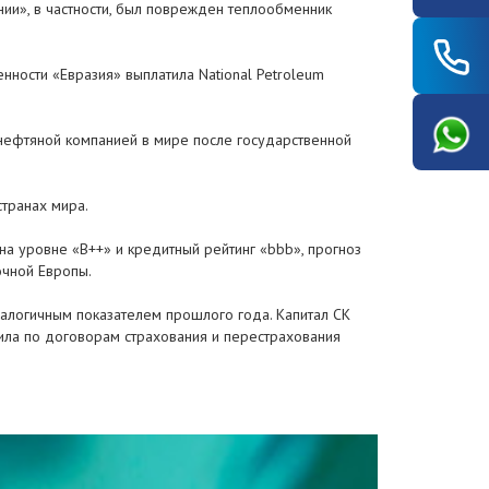
ии», в частности, был поврежден теплообменник
нности «Евразия» выплатила National Petroleum
 нефтяной компанией в мире после государственной
странах мира.
на уровне «B++» и кредитный рейтинг «bbb», прогноз
очной Европы.
аналогичным показателем прошлого года. Капитал СК
тила по договорам страхования и перестрахования