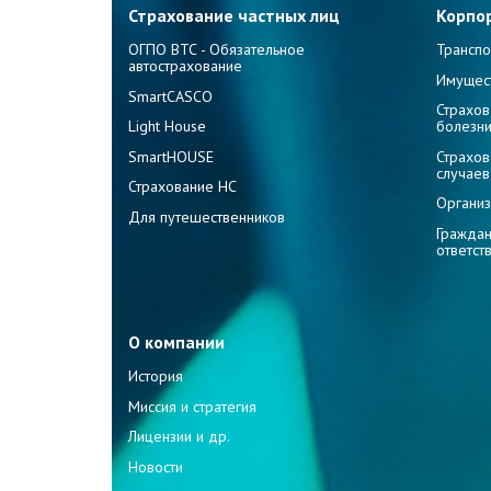
Страхование частных лиц
Корпо
ОГПО ВТС - Обязательное
Транспо
автострахование
Имущес
SmartCASCO
Страхов
Light House
болезн
SmartHOUSE
Страхов
случаев
Страхование НС
Организ
Для путешественников
Граждан
ответст
О компании
История
Миссия и стратегия
Лицензии и др.
Новости