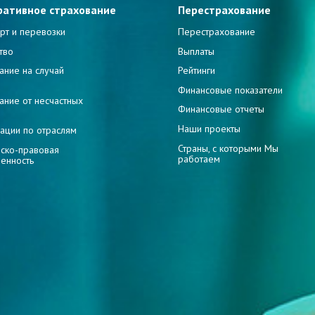
ративное страхование
Перестрахование
рт и перевозки
Перестрахование
тво
Выплаты
ание на случай
Рейтинги
и
Финансовые показатели
ание от несчастных
Финансовые отчеты
Наши проекты
ации по отраслям
Страны, с которыми Мы
ско-правовая
работаем
венность