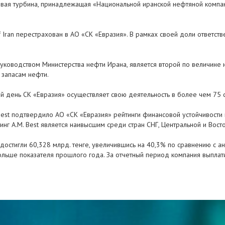
овая турбина, принадлежащая «Национальной иранской нефтяной компан
Iran перестрахован в АО «СК «Евразия». В рамках своей доли ответстве
 руководством Министерства нефти Ирана, является второй по величине
 запасам нефти.
й день СК «Евразия» осуществляет свою деятельность в более чем 75 
Best подтвердило АО «СК «Евразия» рейтинги финансовой устойчивости 
нг A.M. Best является наивысшим среди стран СНГ, Центральной и Вост
» достигли 60,328 млрд. тенге, увеличившись на 40,3% по сравнению с 
 больше показателя прошлого года. За отчетный период компания выпла