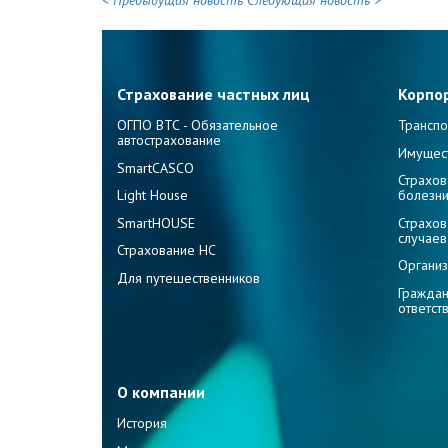
< Предыдущая новость
Следующая новость >
Страхование частных лиц
Корпо
ОГПО ВТС - Обязательное
Транспо
автострахование
Имущес
SmartCASCO
Страхов
Light House
болезн
SmartHOUSE
Страхов
случаев
Страхование НС
Организ
Для путешественников
Граждан
ответст
О компании
История