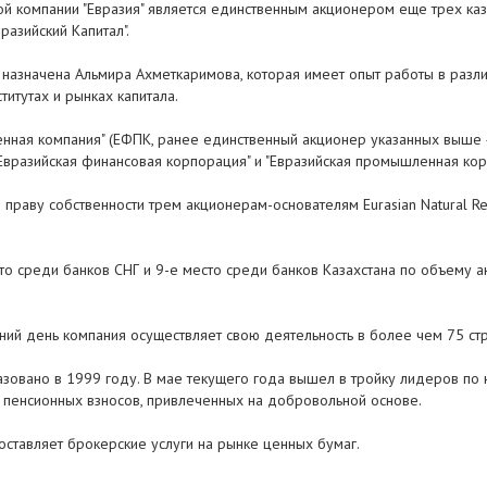
 компании "Евразия" является единственным акционером еще трех казах
разийский Капитал".
 назначена Альмира Ахметкаримова, которая имеет опыт работы в разл
итутах и рынках капитала.
нная компания" (ЕФПК, ранее единственный акционер указанных выше 4
"Евразийская финансовая корпорация" и "Евразийская промышленная кор
праву собственности трем акционерам-основателям Eurasian Natural Re
сто среди банков СНГ и 9-е место среди банков Казахстана по объему а
шний день компания осуществляет свою деятельность в более чем 75 ст
зовано в 1999 году. В мае текущего года вышел в тройку лидеров по 
 пенсионных взносов, привлеченных на добровольной основе.
доставляет брокерские услуги на рынке ценных бумаг.