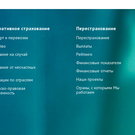
ративное страхование
Перестрахование
рт и перевозки
Перестрахование
тво
Выплаты
ание на случай
Рейтинги
и
Финансовые показатели
ание от несчастных
Финансовые отчеты
Наши проекты
ации по отраслям
Страны, с которыми Мы
ско-правовая
работаем
венность