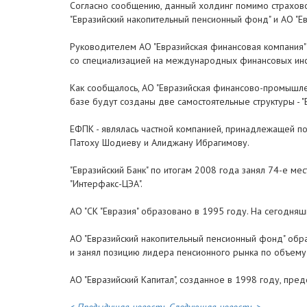
Согласно сообщению, данный холдинг помимо страховой
"Евразийский накопительный пенсионный фонд" и АО "Ев
Руководителем АО "Евразийская финансовая компания"
со специализацией на международных финансовых инст
Как сообщалось, АО "Евразийская финансово-промышле
базе будут созданы две самостоятельные структуры - 
ЕФПК - являлась частной компанией, принадлежащей по 
Патоху Шодиеву и Алиджану Ибрагимову.
"Евразийский Банк" по итогам 2008 года занял 74-е ме
"Интерфакс-ЦЭА".
АО "СК "Евразия" образовано в 1995 году. На сегодня
АО "Евразийский накопительный пенсионный фонд" обра
и занял позицию лидера пенсионного рынка по объему
АО "Евразийский Капитал", созданное в 1998 году, пре