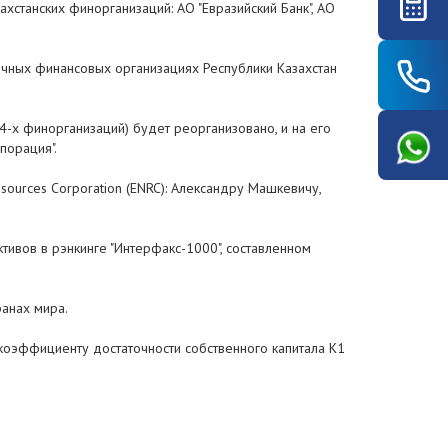
станских финорганизаций: АО "Евразийский Банк", АО
ичных финансовых организациях Республики Казахстан
-х финорганизаций) будет реорганизовано, и на его
порация".
sources Corporation (ENRC): Александру Машкевичу,
ктивов в рэнкинге "Интерфакс-1000", составленном
ранах мира.
коэффициенту достаточности собственного капитала K1