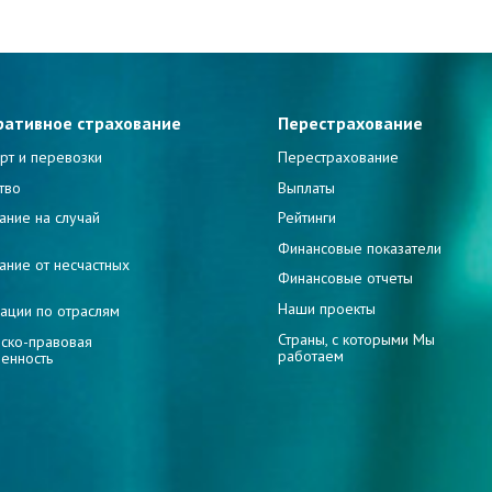
ративное страхование
Перестрахование
рт и перевозки
Перестрахование
тво
Выплаты
ание на случай
Рейтинги
и
Финансовые показатели
ание от несчастных
Финансовые отчеты
Наши проекты
ации по отраслям
Страны, с которыми Мы
ско-правовая
работаем
венность