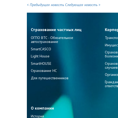
< Предыдущая новость
Следующая новость >
Страхование частных лиц
Корпо
ОГПО ВТС - Обязательное
Транспо
автострахование
Имущес
SmartCASCO
Страхов
Light House
болезн
SmartHOUSE
Страхов
случаев
Страхование НС
Организ
Для путешественников
Граждан
ответст
О компании
История