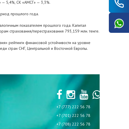
 — 5,4%, СК «АМСГ» — 3,3%.
период прошлого года.
аналогичным показателем прошлого года. Капитал
орам страхования/перестрахования 793,159 млн. тенге.
зия» рейтинги финансовой устойчивости на уровне
еди стран СНГ, Центральной и Восточной Европы.
+7 (777) 222 56 78
+7 (701) 222 56 78
+7 (708) 222 56 78