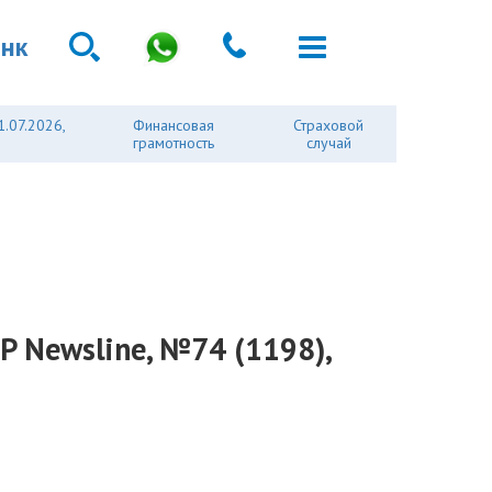
анк
1.07.2026,
Финансовая
Страховой
грамотность
случай
RP Newsline, №74 (1198),