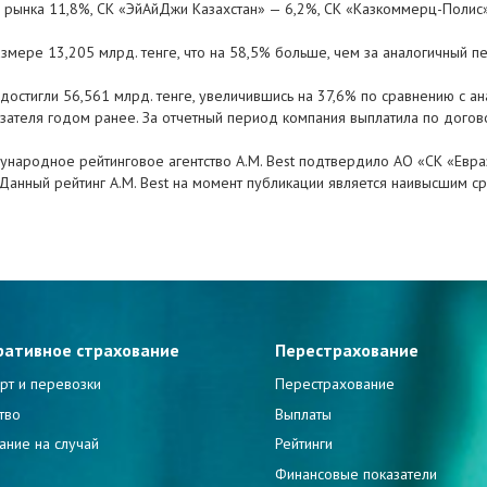
 рынка 11,8%, СК «ЭйАйДжи Казахстан» — 6,2%, СК «Казкоммерц-Полис»
азмере 13,205 млрд. тенге, что на 58,5% больше, чем за аналогичный 
 достигли 56,561 млрд. тенге, увеличившись на 37,6% по сравнению с 
казателя годом ранее. За отчетный период компания выплатила по догов
дународное рейтинговое агентство A.M. Best подтвердило АО «СК «Евра
 Данный рейтинг A.M. Best на момент публикации является наивысшим ср
ративное страхование
Перестрахование
рт и перевозки
Перестрахование
тво
Выплаты
ание на случай
Рейтинги
и
Финансовые показатели