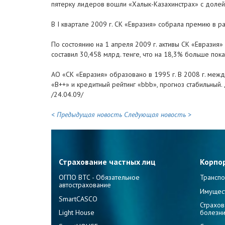
пятерку лидеров вошли «Халык-Казахинстрах» с долей
В I квартале 2009 г. СК «Евразия» собрала премию в р
По состоянию на 1 апреля 2009 г. активы СК «Евразия»
составил 30,458 млрд. тенге, что на 18,3% больше по
АО «СК «Евразия» образовано в 1995 г. В 2008 г. меж
«B++» и кредитный рейтинг «bbb», прогноз стабильный.
/24.04.09/
< Предыдущая новость
Следующая новость >
Страхование частных лиц
Корпо
ОГПО ВТС - Обязательное
Транспо
автострахование
Имущес
SmartCASCO
Страхов
Light House
болезн