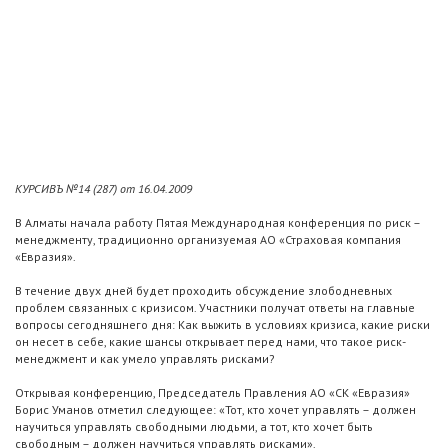
КУРСИВЪ №14 (287) от 16.04.2009
В Алматы начала работу Пятая Международная конференция по риск –
менеджменту, традиционно организуемая АО «Страховая компания
«Евразия».
В течение двух дней будет проходить обсуждение злободневных
проблем связанных с кризисом. Участники получат ответы на главные
вопросы сегодняшнего дня: Как выжить в условиях кризиса, какие риски
он несет в себе, какие шансы открывает перед нами, что такое риск-
менеджмент и как умело управлять рисками?
Открывая конференцию, Председатель Правления АО «СК «Евразия»
Борис Уманов отметил следующее: «Тот, кто хочет управлять – должен
научиться управлять свободными людьми, а тот, кто хочет быть
свободным – должен научиться управлять рисками».