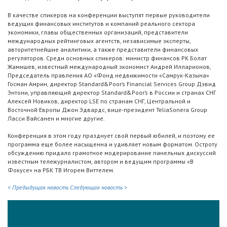
В качестве спикеров на конференции выступят первые руководители
ведущих финансовых институтов и компаний реального сектора
экономики, главы общественных организаций, представители
международных рейтинговых агентств, независимые эксперты,
авторитетнейшие аналитики, а также представители финансовых
регуляторов. Среди основных спикеров: министр финансов РК Болат
Жамишев, известный международный экономист Андрей Илларионов,
Председатель правления АО «Фонд недвижимости «Самрук-Казына»
Госман Амрин, директор Standard&Poor’s Financial Services Group Дэвид
Энтони, управляющий директор Standard&Poor’s в России и странах СНГ
Алексей Новиков, директор LSE по странам СНГ, Центральной и
Восточной Европы Джон Эдвардс, вице-президент TeliaSonera Group
Ласси Вайсанен и многие другие.
Конференция в этом году празднует свой первый юбилей, и поэтому ее
программа еще более насыщенна и удивляет новым форматом. Остроту
обсуждению придало грамотное модерирование панельных дискуссий
известным тележурналистом, автором и ведущим программы «В
Фокусе» на РБК ТВ Игорем Виттелем.
< Предыдущая новость
Следующая новость >