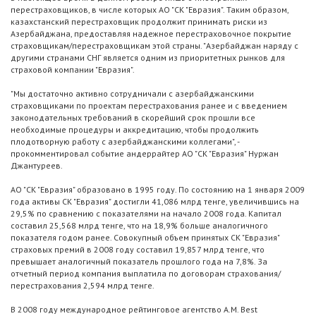
перестраховщиков, в числе которых АО "СК "Евразия". Таким образом,
казахстанский перестраховщик продолжит принимать риски из
Азербайджана, предоставляя надежное перестраховочное покрытие
страховщикам/перестраховщикам этой страны. "Азербайджан наряду с
другими странами СНГ является одним из приоритетных рынков для
страховой компании "Евразия".
"Мы достаточно активно сотрудничали с азербайджанскими
страховщиками по проектам перестрахования ранее и с введением
законодательных требований в скорейший срок прошли все
необходимые процедуры и аккредитацию, чтобы продолжить
плодотворную работу с азербайджанскими коллегами", -
прокомментировал событие андеррайтер АО "СК "Евразия" Нуржан
Джантуреев.
АО "СК "Евразия" образовано в 1995 году. По состоянию на 1 января 2009
года активы СК "Евразия" достигли 41,086 млрд тенге, увеличившись на
29,5% по сравнению с показателями на начало 2008 года. Капитал
составил 25,568 млрд тенге, что на 18,9% больше аналогичного
показателя годом ранее. Совокупный объем принятых СК "Евразия"
страховых премий в 2008 году составил 19,857 млрд тенге, что
превышает аналогичный показатель прошлого года на 7,8%. За
отчетный период компания выплатила по договорам страхования/
перестрахования 2,594 млрд тенге.
В 2008 году международное рейтинговое агентство A.M. Best