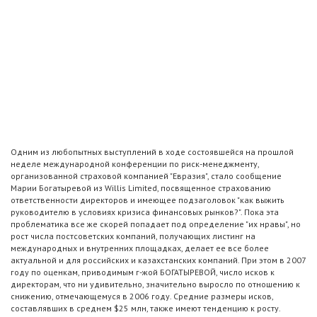
Одним из любопытных выступлений в ходе состоявшейся на прошлой
неделе международной конференции по риск-менеджменту,
организованной страховой компанией "Евразия", стало сообщение
Марии Богатыревой из Willis Limited, посвященное страхованию
ответственности директоров и имеющее подзаголовок "как выжить
руководителю в условиях кризиса финансовых рынков?". Пока эта
проблематика все же скорей попадает под определение "их нравы", но
рост числа постсоветских компаний, получающих листинг на
международных и внутренних площадках, делает ее все более
актуальной и для российских и казахстанских компаний. При этом в 2007
году по оценкам, приводимым г-жой БОГАТЫРЕВОЙ, число исков к
директорам, что ни удивительно, значительно выросло по отношению к
снижению, отмечающемуся в 2006 году. Средние размеры исков,
составлявших в среднем $25 млн, также имеют тенденцию к росту.