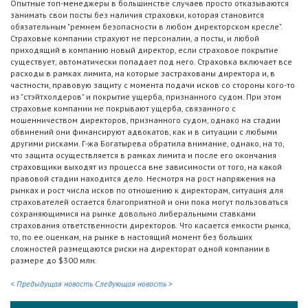
Опытные топ-менеджеры в большинстве случаев просто отказываются
занимать свои посты без наличия страховки, которая становится
обязательным "ремнем безопасности в любом директорском кресле".
Страховые компании страхуют не персоналии, а посты, и любой
приходящий в компанию новый директор, если страховое покрытие
существует, автоматически попадает под него. Страховка включает все
расходы в рамках лимита, на которые застрахованы директора и, в
частности, правовую защиту с момента подачи исков со стороны кого-то
из "стэйтхолдеров" и покрытие ущерба, признанного судом. При этом
страховые компании не покрывают ущерба, связанного с
мошенничеством директоров, признанного судом, однако на стадии
обвинений они финансируют адвокатов, как и в ситуации с любыми
другими рисками. Г-жа Богатырева обратила внимание, однако, на то,
что защита осуществляется в рамках лимита и после его окончания
страховщики выходят из процесса вне зависимости от того, на какой
правовой стадии находится дело. Несмотря на рост напряжения на
рынках и рост числа исков по отношению к директорам, ситуация для
страхователей остается благоприятной и они пока могут пользоваться
сохраняющимися на рынке довольно либеральными ставками
страхования ответственности директоров. Что касается емкости рынка,
то, по ее оценкам, на рынке в настоящий момент без больших
сложностей размещаются риски на директорат одной компании в
размере до $300 млн.
< Предыдущая новость
Следующая новость >