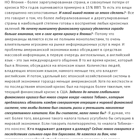
НО Япония – более зарегулированная страна, и совокупные потери от
кризиса 90-х годов оцениваются примерно в 15% ВВП. То есть это вещи
совершенно несопоставимые.
И какой вывод можно из этого сделать?
- Все
это говорит о том, что более либерализованные и дерегулированные
страны в наибольшей степени готовы к восприятию любых кризисных
явлений.
Но почему нынешнему финансовому кризису уделяется гораздо
больше внимания, чем в свое время кризису в Японии?
- Потому что
американцы являются если не полными монополистами, то очень
влиятельными игроками на рынке информационных услуг в мире. И
проблемы американской экономики живо обсуждают в средствах
массовой информации, в первую очередь англоязычных, а английский
язык – это зык международного общения. В то же время кризис, который
был в Японии, обсуждался на японском языке. Количество людей,
владеющих японским языком, намного меньше тех, кто владеет
английским. И потом, удельный вес японской хозяйственной системы в
мировой экономике гораздо меньше американской. Хотя по жесткости и
по последствиям японский кризис был на порядок более тяжелым, чем
текущий финансовый кризис в США.
Задолго до начала глобального
финансового кризиса был много споров вокруг «налога Тобина», которым
предлагалось облагать каждую совершаемую операцию в мировой финансовой
системе, что якобы должно был снизить риски и уменьшить накопление
спекулятивного капитала. Как Вы считаете, налог помог бы?
- Я думаю, что
нет. Более того, введение такого налога только усугубило бы ситуацию в
мировой экономике. Если говорить политкорректно, то «налога Тобина» -
это нонсенс.
Кто подрывает доверие к доллару?
Сейчас много говорится о
последствиях сильного евро для Евросоюза. Не кажется ли Вам, что