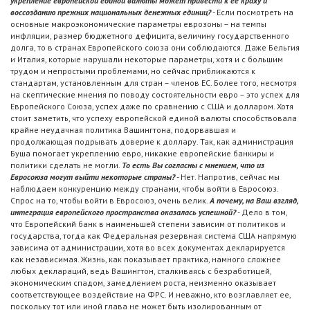
укрепление европейской единой валюты может привести к ее краху и
воссозданию прежних национальных денежных единиц?
- Если посмотреть на
основные макроэкономические параметры еврозоны – на темпы
инфляции, размер бюджетного дефицита, величину государственного
долга, то в странах Европейского союза они соблюдаются. Даже Бельгия
и Италия, которые нарушали некоторые параметры, хотя и с большим
трудом и непростыми проблемами, но сейчас приближаются к
стандартам, установленным для стран – членов ЕС. Более того, несмотря
на скептические мнения по поводу состоятельности евро – это успех для
Европейского Союза, успех даже по сравнению с США и долларом. Хотя
стоит заметить, что успеху европейской единой валюты способствовала
крайне неудачная политика Вашингтона, подорвавшая и
продолжающая подрывать доверие к доллару. Так, как администрация
Буша помогает укреплению евро, никакие европейские банкиры и
политики сделать не могли.
То есть Вы согласны с мнением, что из
Евросоюза могут выйти некоторые страны?
- Нет. Напротив, сейчас мы
наблюдаем конкуренцию между странами, чтобы войти в Евросоюз.
Спрос на то, чтобы войти в Евросоюз, очень велик.
А почему, на Ваш взгляд,
интеграция европейского пространства оказалась успешной?
- Дело в том,
что Европейский банк в наименьшей степени зависим от политиков и
государства, тогда как Федеральная резервная система США напрямую
зависима от администрации, хотя во всех документах декларируется
как независимая. Жизнь, как показывает практика, намного сложнее
любых деклараций, ведь Вашингтон, сталкиваясь с безработицей,
экономическим спадом, замедлением роста, неизменно оказывает
соответствующее воздействие на ФРС. И неважно, кто возглавляет ее,
поскольку тот или иной глава не может быть изолированным от