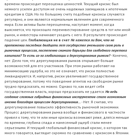
времени происходит переоценка ценностей. Текущий кризис был
немного усилен доступом не очень надежных заемщиков к ипотечным
кредитам в США. Но по большому счету подобные кризисы случаются
регулярно, и они являются нормальным явлением для современного
мира. Если активы были переоценены, наступает момент, когда
выясняется, что произошло переинвестирование средств в тот или иной
рынок, и инвесторы начинают уходить с него. В результате происходит
падение цен.
Глобализация не в счет
Не кажется ли Вам, что на
протяжении последних двадцати лет государство уменьшало свою роль в
рыночных процессах, постепенно снимало барьеры для свободного перетока
капитала? То есть из-за глобализации и дерегулирования рынков?
- Конечно,
нет. Дело том, что дерегулирования рынков открывает больше
возможностей для его участников. При этом рынки работают на
минимизацию ущерба, но это не означает, что риски полностью
ликвидируются. И, напротив, риски увеличивает государственное
регулирование, потому что поведение агентов на свободном рынке
трудно предсказать, но можно. Однако то, как ведет себя
государственная власть, хорошо предсказать не удается.
Но ведь
создание сложных гибридных финансовых инструментов стало возможным
именно благодаря процессам дерегулирования…
- Нет. Я считаю, что
дерегулирование повысило эффективность рыночной экономики.
Процесс дерегулирования рынка вообще и финансового в частности
привел к тому, что те или иные кризисы возникают реже, длятся меньше
по времени, глубина спада и нанесенный ущерб стали менее
серьезными. И текущий глобальный финансовый кризис, о котором так
много говорится, выглядит скромно по сравнению с кризисом в Японии.