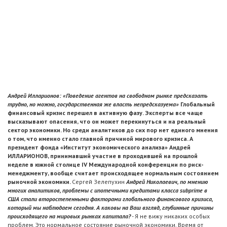
Андрей Илларионов: «Поведение агентов на свободном рынке предсказать
трудно, но можно, государственная же власть непредсказуема»
Глобальный
финансовый кризис перешел в активную фазу. Эксперты все чаще
высказывают опасения, что он может перекинуться и на реальный
сектор экономики. Но среди аналитиков до сих пор нет единого мнения
о том, что именно стало главной причиной мирового кризиса. А
президент фонда «Институт экономического анализа» Андрей
ИЛЛАРИОНОВ, принимавший участие в проходившей на прошлой
неделе в южной столице IV Международной конференции по риск-
менеджменту, вообще считает происходящее нормальным состоянием
рыночной экономики.
Сергей Зелепухин
Андрей Николаевич, по мнению
многих аналитиков, проблемы с ипотечными кредитами класса subprime в
США стали второстепенными факторами глобального финансового кризиса,
который мы наблюдаем сегодня. А каковы на Ваш взгляд, глубинные причины
происходящего на мировых рынках капитала?
- Я не вижу никаких особых
проблем. Это нормальное состояние рыночной экономики. Время от