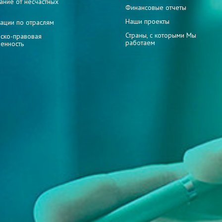
ание от несчастных
Финансовые отчеты
Наши проекты
ации по отраслям
Страны, с которыми Мы
ско-правовая
работаем
венность