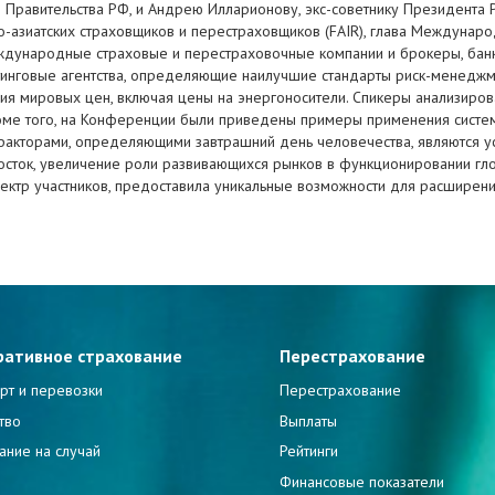
 Правительства РФ, и Андрею Илларионову, экс-советнику Президента 
о-азиатских страховщиков и перестраховщиков (FAIR), глава Международ
дународные страховые и перестраховочные компании и брокеры, банки
инговые агентства, определяющие наилучшие стандарты риск-менеджме
ия мировых цен, включая цены на энергоносители. Спикеры анализиров
роме того, на Конференции были приведены примеры применения систе
о факторами, определяющими завтрашний день человечества, являются 
осток, увеличение роли развивающихся рынков в функционировании гло
ктр участников, предоставила уникальные возможности для расширения
ративное страхование
Перестрахование
рт и перевозки
Перестрахование
тво
Выплаты
ание на случай
Рейтинги
и
Финансовые показатели