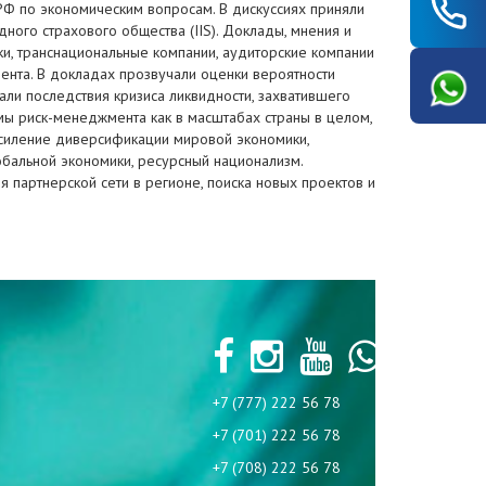
РФ по экономическим вопросам. В дискуссиях приняли
ного страхового общества (IIS). Доклады, мнения и
, транснациональные компании, аудиторские компании
нта. В докладах прозвучали оценки вероятности
али последствия кризиса ликвидности, захватившего
мы риск-менеджмента как в масштабах страны в целом,
усиление диверсификации мировой экономики,
бальной экономики, ресурсный национализм.
 партнерской сети в регионе, поиска новых проектов и
+7 (777) 222 56 78
+7 (701) 222 56 78
+7 (708) 222 56 78