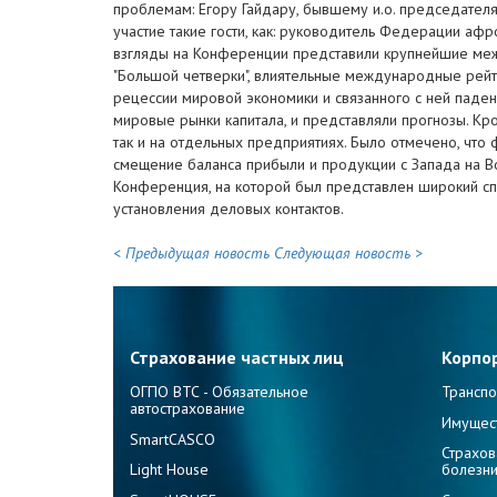
проблемам: Егору Гайдару, бывшему и.о. председателя
участие такие гости, как: руководитель Федерации афр
взгляды на Конференции представили крупнейшие меж
"Большой четверки", влиятельные международные рейт
рецессии мировой экономики и связанного с ней паден
мировые рынки капитала, и представляли прогнозы. К
так и на отдельных предприятиях. Было отмечено, чт
смещение баланса прибыли и продукции с Запада на В
Конференция, на которой был представлен широкий спе
установления деловых контактов.
< Предыдущая новость
Следующая новость >
Страхование частных лиц
Корпо
ОГПО ВТС - Обязательное
Транспо
автострахование
Имущес
SmartCASCO
Страхов
Light House
болезн