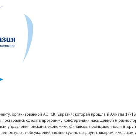
ту, организованной АО "СК "Евразия", которая прошла в Алматы 17-1
ры постарались сделать программу конференции насыщенной и разносто
асти управления рисками, экономики, финансов, промышленности и дру
тивен результат обсуждений, можно судить по двум спикерам, имеющим