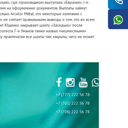
ая», где страховщиком выступала «Евразия», г-н
ремя на оформление документов. Выплаты займут
ько Arcelor Mittal, что некоторые компании с
то не считает правильными выводы о том, что во всем
идент Ющенко закрывает шахту «Засядько» после
отеста. Г-н Уманов также назвал «неуместными»
у практически все шахты там закрыты, чего не может
+7 (777) 222 56 78
+7 (701) 222 56 78
+7 (708) 222 56 78