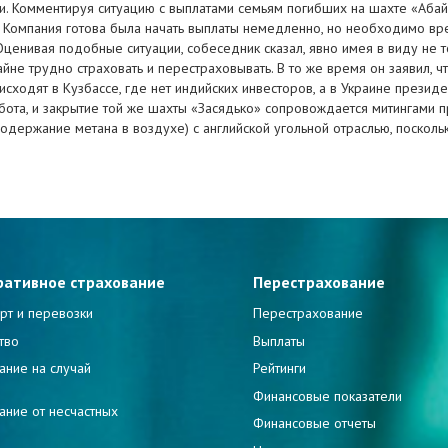
 Комментируя ситуацию с выплатами семьям погибших на шахте «Абайск
и. Компания готова была начать выплаты немедленно, но необходимо в
енивая подобные ситуации, собеседник сказал, явно имея в виду не тол
не трудно страховать и перестраховывать. В то же время он заявил, ч
роисходят в Кузбассе, где нет индийских инвесторов, а в Украине през
ота, и закрытие той же шахты «Засядько» сопровождается митингами пр
одержание метана в воздухе) с английской угольной отраслью, поскольк
ративное страхование
Перестрахование
рт и перевозки
Перестрахование
тво
Выплаты
ание на случай
Рейтинги
и
Финансовые показатели
ание от несчастных
Финансовые отчеты