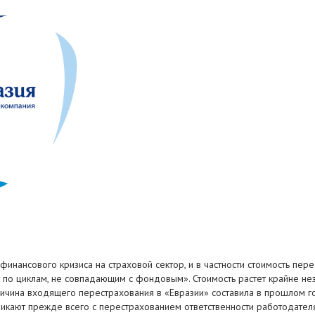
нансового кризиса на страховой сектор, и в частности стоимость пер
ет по циклам, не совпадающим с фондовым». Стоимость растет крайне не
личина входящего перестрахования в «Евразии» составила в прошлом год
никают прежде всего с перестрахованием ответственности работодателя