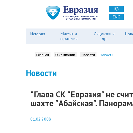
ҚАЗ
ENG
История
Миссия и
Лицензии и
Нов
стратегия
др.
Главная
О компании
Новости
Новости
Новости
"Глава СК "Евразия" не сч
шахте "Абайская". Панорам
01.02.2008