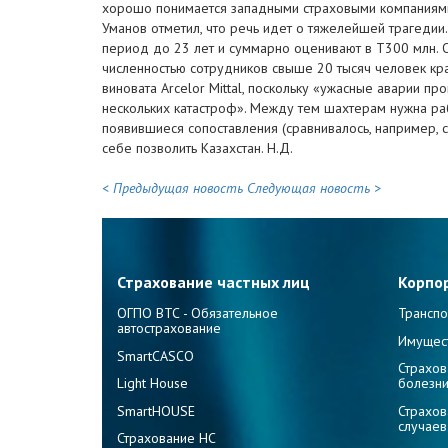
хорошо понимается западными страховыми компаниями.
Уманов отметил, что речь идет о тяжелейшей трагеди
период до 23 лет и суммарно оценивают в Т300 млн. Оц
численностью сотрудников свыше 20 тысяч человек край
виновата Arcelor Mittal, поскольку «ужасные аварии п
нескольких катастроф». Между тем шахтерам нужна раб
появившиеся сопоставления (сравнивалось, например, с
себе позволить Казахстан. Н.Д.
< Предыдущая новость
Следующая новость >
Страхование частных лиц
Корпо
ОГПО ВТС - Обязательное
Транспо
автострахование
Имущес
SmartCASCO
Страхов
Light House
болезн
SmartHOUSE
Страхов
случаев
Страхование НС