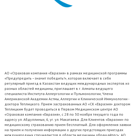
АО «Страховая компания «Евразия» в рамках медицинской программы
«Предупредить –значит победить!», которая включает в себя
регулярный приезд в Казахстан ведущих международных экспертов из
разных областей медицины, приглашает в г. Алматы ведущего
специалиста Института Аллергологии и Пульмонологии, Члена
Американской Академии Астмы, Аллергии и Клинической Иммунологии -
доктора Теплицкого. Прием застрахованных АО «СК «Евразия» доктором
Теплицким будет проводиться в Первом Медицинском центре АО
«Страховая компания «Евразия», с 28 по 30 ноября текущего года по
адресу ул. Абдуллиных, 6, уг. ул. Макатаева. Для Клиентов «Евразии» по
медицинскому страхованию прием бесплатный. Для оформления заявки
на прием и получения информации о других предстоящих приездах
международных специалистов в области медицины обращайтесь: АО