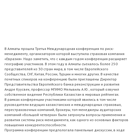
В Алматы прошла Третья Международная конференция по риск-
менеджменту, организатором которой выступила страховая компания
«Евразия». Надо заметить, что с каждым годом конференция расширяет
географию участников. В этом году в Алматы съехалось более 250
представителей из 30 стран мира, в том числе Европейского
Сообщества, СНГ, Китая, России, Турции и многих других. В качестве
почетных спикеров на конференцию были приглашены Директор
Представительства Европейского банка реконструкции и развития
Андре Куусвек, профессор МГИМО Мельвиль А.Ю., который озвучил
собственное видение Республики Казахстан в мировых рейтингах.
В рамках конференции участниками которой явились в том числе
руководители ведущих казахстанских и международных страховых,
перестраховочных компаний, брокеры, топ-менеджеры аудиторских
компаний «большой четверки» были затронуты вопросы применения и
развития системы риск-менеджмента, как одного из основных факторов
повышения конкурентоспособности.
Программа конференции предпологала панельные дискуссии, в ходе