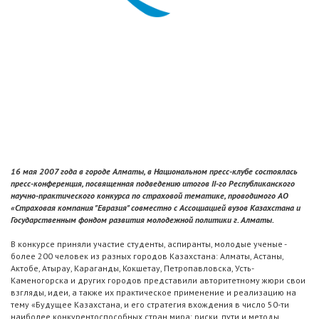
16 мая 2007 года в городе Алматы, в Национальном пресс-клубе состоялась
пресс-конференция, посвященная подведению итогов II-го Республиканского
научно-практического конкурса по страховой тематике, проводимого АО
«Страховая компания "Евразия" совместно с Ассоциацией вузов Казахстана и
Государственным фондом развития молодежной политики г. Алматы.
В конкурсе приняли участие студенты, аспиранты, молодые ученые -
более 200 человек из разных городов Казахстана: Алматы, Астаны,
Актобе, Атырау, Караганды, Кокшетау, Петропавловска, Усть-
Каменогорска и других городов представили авторитетному жюри свои
взгляды, идеи, а также их практическое применение и реализацию на
тему «Будущее Казахстана, и его стратегия вхождения в число 50-ти
наиболее конкурентоспособных стран мира: риски, пути и методы