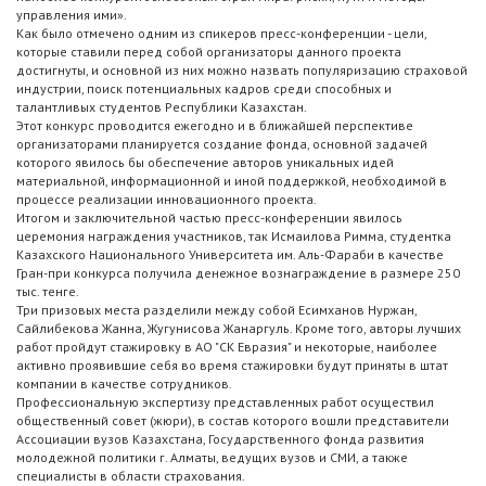
управления ими».
Как было отмечено одним из спикеров пресс-конференции - цели,
которые ставили перед собой организаторы данного проекта
достигнуты, и основной из них можно назвать популяризацию страховой
индустрии, поиск потенциальных кадров среди способных и
талантливых студентов Республики Казахстан.
Этот конкурс проводится ежегодно и в ближайшей перспективе
организаторами планируется создание фонда, основной задачей
которого явилось бы обеспечение авторов уникальных идей
материальной, информационной и иной поддержкой, необходимой в
процессе реализации инновационного проекта.
Итогом и заключительной частью пресс-конференции явилось
церемония награждения участников, так Исмаилова Римма, студентка
Казахского Национального Университета им. Аль-Фараби в качестве
Гран-при конкурса получила денежное вознаграждение в размере 250
тыс. тенге.
Три призовых места разделили между собой Есимханов Нуржан,
Сайлибекова Жанна, Жугунисова Жанаргуль. Кроме того, авторы лучших
работ пройдут стажировку в АО "СК Евразия" и некоторые, наиболее
активно проявившие себя во время стажировки будут приняты в штат
компании в качестве сотрудников.
Профессиональную экспертизу представленных работ осуществил
общественный совет (жюри), в состав которого вошли представители
Ассоциации вузов Казахстана, Государственного фонда развития
молодежной политики г. Алматы, ведущих вузов и СМИ, а также
специалисты в области страхования.