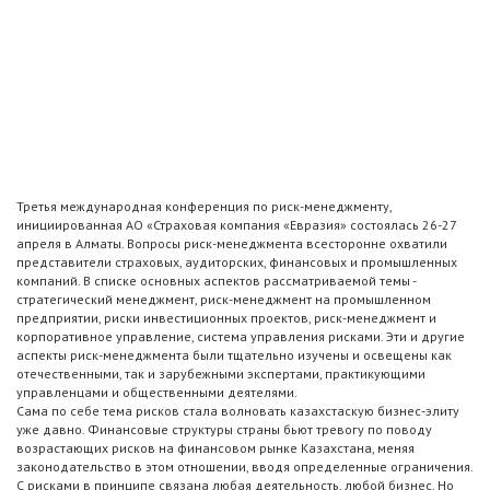
Третья международная конференция по риск-менеджменту,
инициированная АО «Страховая компания «Евразия» состоялась 26-27
апреля в Алматы. Вопросы риск-менеджмента всесторонне охватили
представители страховых, аудиторских, финансовых и промышленных
компаний. В списке основных аспектов рассматриваемой темы -
стратегический менеджмент, риск-менеджмент на промышленном
предприятии, риски инвестиционных проектов, риск-менеджмент и
корпоративное управление, система управления рисками. Эти и другие
аспекты риск-менеджмента были тщательно изучены и освещены как
отечественными, так и зарубежными экспертами, практикующими
управленцами и общественными деятелями.
Сама по себе тема рисков стала волновать казахстаскую бизнес-элиту
уже давно. Финансовые структуры страны бьют тревогу по поводу
возрастающих рисков на финансовом рынке Казахстана, меняя
законодательство в этом отношении, вводя определенные ограничения.
С рисками в принципе связана любая деятельность, любой бизнес. Но