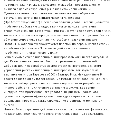
количественной оценки, а также внедрения интегрированных стратегий
по минимизации рисков, возмещению ущерба и восстановлению
бизнеса с целью сохранения рыночной стоимости компании.
Одним из элементов управления рисками является обучение
сотрудников компании, считает Наталия Николаева
(ПрайсвотерхаусКуперс). Наем высоквалифицированных специалистов
и обучение собственных кадров во многом поможет компании
справиться с кризисными ситуациями. Но и в этой сфере есть свои риски,
такие как длительность процесса и высокая стоимость обучения. Считая
обучение сотрудников компании способом управления рисками,
Наталия Николаева руководствуется простым на первый взгляд старым
китайским афоризмом: «Посылая людей на поле сражения
необученными - легко потерять их...».
Тема рисков в сфере инвестиционных проектов как никогда актуальна
для Казахстана на фоне его быстрого развития в строительной,
добывающей и перерабатывающей отраслях. Построение системы
управления рисками инвестиционных проектов - так звучит тема
выступления Игоря Тарасова (ООО «Валтарс Риск Менеджмент»). В
своем докладе он выявляет основные методы реагирования на риски,
такие как выбор проекта на основании оценки риска, разработка
планов действия по снижению выявленных рисков, введение
инструментов фрагментарного управления рисками (валютного,
ценового, кредитного), введение процедур внутреннего контроля
реализации проекта, а также страхование строительно-монтажных
рисков.
Именно благодаря этим действиям снижаются отклонения фактических
показателей реализации проекта от запланированных результатов,