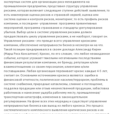
экспертных систем для организации риск-менеджмента на
промышленном предприятии, представил структуру управления
рисками, которая включает следующие ступени действий: выявление, то
есть инженерная оценка рисков и страховой сюрвей, оценка или
система оценки и контроля рисков, мониторинг, то есть профиль рисков
компании, и последнее - управление: программа превентивных
мероприятий, программа страхования и стандарты урегулирования
убытков. Выбор цели в системе управления рисками должен
предшествовать циклу управления рисками, а не наоборот, говорит он.
Управление рисками - это прежде всего управление кризисами
компании, обеспечение непрерывности бизнеса несмотря ни на что.
Такой позиции придерживался в своем докладе Александр Кирин
(Марш Риск Консалтинг). Кризис, по его словам, - это любое неожиданное
событие, которое угрожает тяжелыми негативными последствиями
финансовым результатам компании, ее бренду, репутации и/или
взаимоотношению со своим персоналом, клиентами и/или
поставщиками. Любая организация переживает кризис каждые 4-5 лет,
считает он. Основными источниками кризиса являются: ошибки в
финансовой отчетности, политическое насилие/терроризм, проблемы в
системе снабжения, природные катаклизмы, слияние и поглощение,
подделка продукции или отзыв некачественной продукции, забастовка
работников и нанесение ущерба рабочему месту, промышленная/
транспортная катастрофа, изменения в законодательном
регулировании. На фоне всех этих неурядиц и существует управление
непрерывностью бизнеса как выход из любого кризиса. Это процесс
систематического комплексного выявления критических рисков и их