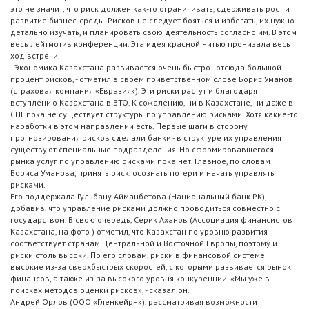
это не значит, что риск должен как-то ограничивать, сдерживать рост и
развитие бизнес-среды. Рисков не следует бояться и избегать, их нужно
детально изучать, и планировать свою деятельность согласно им. В этом
весь лейтмотив конференции. Эта идея красной нитью пронизала весь
ход встречи.
- Экономика Казахстана развивается очень быстро - отсюда большой
процент рисков, - отметил в своем приветственном слове Борис Уманов
(страховая компания «Евразия»). Эти риски растут и благодаря
вступлению Казахстана в ВТО. К сожалению, ни в Казахстане, ни даже в
СНГ пока не существует структуры по управлению рисками. Хотя какие-то
наработки в этом направлении есть. Первые шаги в сторону
прогнозирования рисков сделали банки - в структуре их управления
существуют специальные подразделения. Но сформировавшегося
рынка услуг по управлению рисками пока нет. Главное, по словам
Бориса Уманова, принять риск, осознать потери и начать управлять
рисками.
Его поддержала Гульбану Айманбетова (Национальный банк РК),
добавив, что управление рисками должно проводиться совместно с
государством. В свою очередь, Серик Аханов (Ассоциация финансистов
Казахстана, на фото ) отметил, что Казахстан по уровню развития
соответствует странам Центральной и Восточной Европы, поэтому и
риски столь высоки. По его словам, риски в финансовой системе
высокие из-за сверхбыстрых скоростей, с которыми развивается рынок
финансов, а также из-за высокого уровня конкуренции. «Мы уже в
поисках методов оценки рисков», - сказал он.
Андрей Орлов (ООО «Гленкейрн»), рассматривая возможности