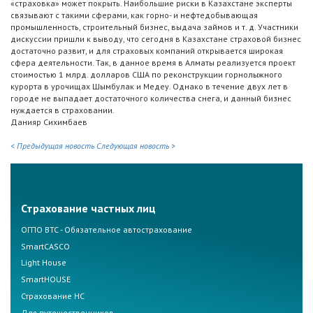
«страховка» может покрыть. Наибольшие риски в Казахстане эксперты
связывают с такими сферами, как горно- и нефтедобывающая
промышленность, строительный бизнес, выдача займов и т. д. Участники
дискуссии пришли к выводу, что сегодня в Казахстане страховой бизнес
достаточно развит, и для страховых компаний открывается широкая
сфера деятельности. Так, в данное время в Алматы реализуется проект
стоимостью 1 млрд. долларов США по реконструкции горнолыжного
курорта в урочищах Шымбулак и Медеу. Однако в течение двух лет в
городе не выпадает достаточного количества снега, и данный бизнес
нуждается в страховании.
Данияр Сихимбаев
< Предыдущая новость
Следующая новость >
Страхование частных лиц
ОГПО ВТС - Обязательное автострахование
SmartCASCO
Light House
SmartHOUSE
Страхование НС
Для путешественников