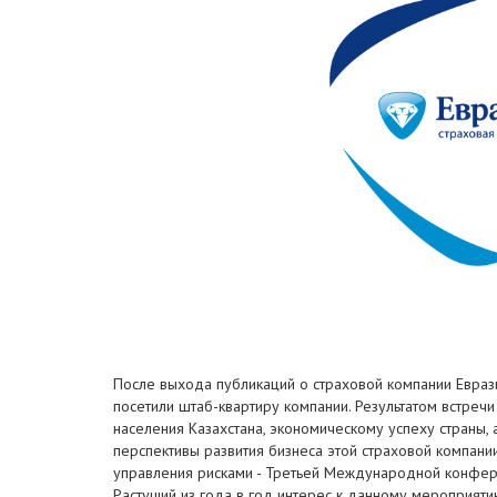
После выхода публикаций о страховой компании Евразия 
посетили штаб-квартиру компании. Результатом встречи 
населения Казахстана, экономическому успеху страны,
перспективы развития бизнеса этой страховой компани
управления рисками - Третьей Международной конферен
Растущий из года в год интерес к данному мероприят