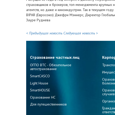
страховщиков и брокеров, топ-менеджмента крупных 
агентств, но даже и киноиндустрии. Так в текущем год
BIPAR (Евросоюз) Джефри Мэннерс, Директор Глобальн
Зауре Руднева
< Предыдущая новость
Следующая новость >
Страхование частных лиц
Корпо
ОГПО ВТС - Обязательное
Транспо
автострахование
Имущес
SmartCASCO
Страхов
Light House
болезн
SmartHOUSE
Страхов
случаев
Страхование НС
Организ
Для путешественников
Граждан
ответст