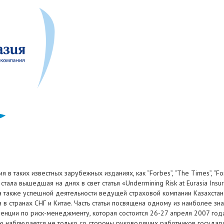
в таких известных зарубежных изданиях, как “Forbes”, “The Times”, “For
стала вышедшая на днях в свет статья «Undermining Risk at Eurasia Ins
 а также успешной деятельности ведущей страховой компании Казахстан
и в странах СНГ и Китае. Часть статьи посвящена одному из наиболее 
ции по риск-менеджменту, которая состоится 26-27 апреля 2007 года 
ию наблюдается не только со стороны руководящих работников госуда