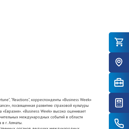
tune”, “Reactions”, корреспонденты «Business Week»
urance», посвященная развитию страховой культуры
а «Евразия». «Business Week» высоко оценивает
значительных международных событий в области
в г. Алматы.
рственных органов, ведущих международных