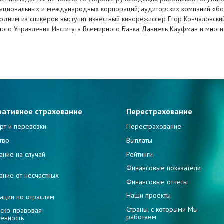
национальных и международных корпораций, аудиторских компаний «б
у одним из спикеров выступит известный кинорежиссер Егор Кончаловски
ого Управления Института Всемирного Банка Даниель Кауфман и многи
ративное страхование
Перестрахование
рт и перевозки
Перестрахование
тво
Выплаты
ание на случай
Рейтинги
и
Финансовые показатели
ание от несчастных
Финансовые отчеты
Наши проекты
ации по отраслям
Страны, с которыми Мы
ско-правовая
работаем
венность